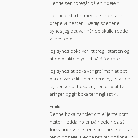
Hendelsen foregår på en rideleir.
Det hele startet med at sjefen ville
drepe villhesten. Særlig spenene
synes jeg det var når de skulle redde
villhestene.
Jeg synes boka var litt treg i starten og
at de brukte mye tid på å forklare.
Jeg synes at boka var grei men at det
burde være litt mer spenning i starten.
Jeg tenker at boka er grei for 8 til 12
åringer og gir boka terningkast 4.
Emilie
Denne boka handler om ei jente som
heiter Hedda ho er på rideleir og så
forsvinner villhesten som leirsjefen har
tenkt og selje. Hedda prøver og finne ut