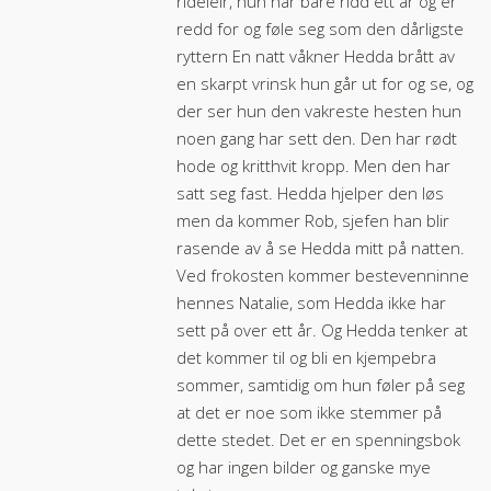
rideleir, hun har bare ridd ett år og er
redd for og føle seg som den dårligste
ryttern En natt våkner Hedda brått av
en skarpt vrinsk hun går ut for og se, og
der ser hun den vakreste hesten hun
noen gang har sett den. Den har rødt
hode og kritthvit kropp. Men den har
satt seg fast. Hedda hjelper den løs
men da kommer Rob, sjefen han blir
rasende av å se Hedda mitt på natten.
Ved frokosten kommer bestevenninne
hennes Natalie, som Hedda ikke har
sett på over ett år. Og Hedda tenker at
det kommer til og bli en kjempebra
sommer, samtidig om hun føler på seg
at det er noe som ikke stemmer på
dette stedet. Det er en spenningsbok
og har ingen bilder og ganske mye