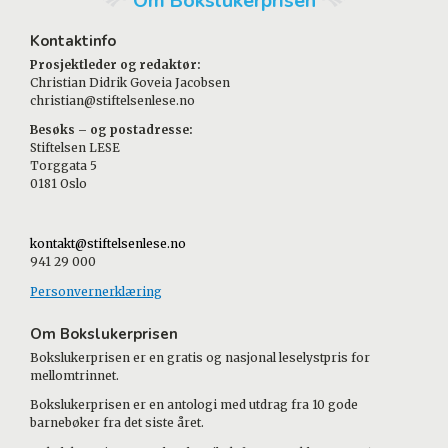
Om Bokslukerprisen
Kontaktinfo
Prosjektleder og redaktør:
Christian Didrik Goveia Jacobsen
christian@stiftelsenlese.no
Besøks – og postadresse:
Stiftelsen LESE
Torggata 5
0181 Oslo
kontakt@stiftelsenlese.no
941 29 000
Personvernerklæring
Om Bokslukerprisen
Bokslukerprisen er en gratis og nasjonal leselystpris for
mellomtrinnet.
Bokslukerprisen er en antologi med utdrag fra 10 gode
barnebøker fra det siste året.