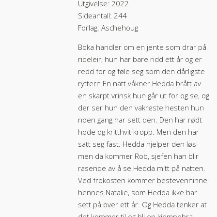
Utgivelse: 2022
Sideantall: 244
Forlag: Aschehoug
Boka handler om en jente som drar på
rideleir, hun har bare ridd ett år og er
redd for og føle seg som den dårligste
ryttern En natt våkner Hedda brått av
en skarpt vrinsk hun går ut for og se, og
der ser hun den vakreste hesten hun
noen gang har sett den. Den har rødt
hode og kritthvit kropp. Men den har
satt seg fast. Hedda hjelper den løs
men da kommer Rob, sjefen han blir
rasende av å se Hedda mitt på natten.
Ved frokosten kommer bestevenninne
hennes Natalie, som Hedda ikke har
sett på over ett år. Og Hedda tenker at
det kommer til og bli en kjempebra