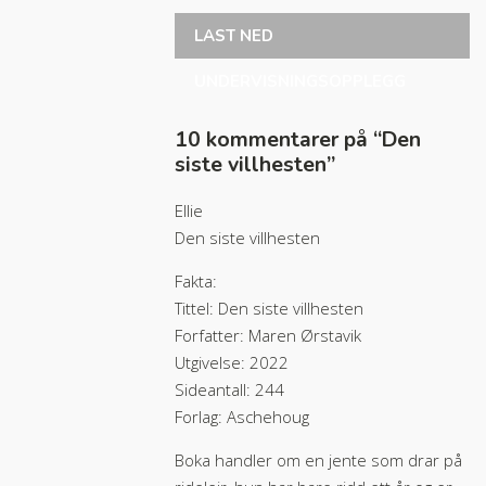
LAST NED
UNDERVISNINGSOPPLEGG
10 kommentarer på “
Den
siste villhesten
”
Ellie
Den siste villhesten
Fakta:
Tittel: Den siste villhesten
Forfatter: Maren Ørstavik
Utgivelse: 2022
Sideantall: 244
Forlag: Aschehoug
Boka handler om en jente som drar på