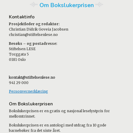
Om Bokslukerprisen
Kontaktinfo
Prosjektleder og redaktør:
Christian Didrik Goveia Jacobsen
christian@stiftelsenlese.no
Besøks – og postadresse:
Stiftelsen LESE
Torggata 5
0181 Oslo
kontakt@stiftelsenlese.no
941 29 000
Personvernerklæring
Om Bokslukerprisen
Bokslukerprisen er en gratis og nasjonal leselystpris for
mellomtrinnet.
Bokslukerprisen er en antologi med utdrag fra 10 gode
barnebøker fra det siste året.