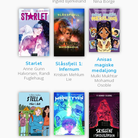
Ingvild Bjerkeland
Nina Borge
Anisas
Starlet
Slåssfjell 1:
magiske
Anne Gunn
Infernum
medaljong
Halvorsen, Randi
Kristian Mehlum
Mulki Mukhtar
Fuglehaug
Lie
Mohamud
Osoble