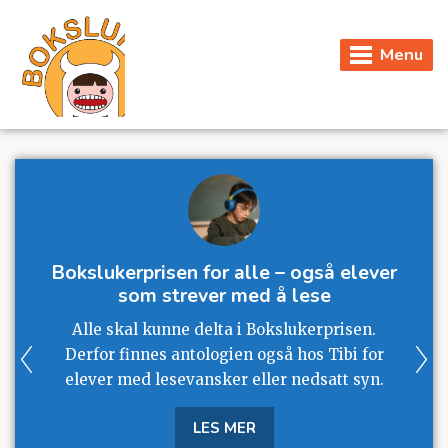
Menu
Bokslukerprisen for alle – også elever
som strever med å lese
Alle skal kunne delta i Bokslukerprisen.
Derfor finnes antologien også hos Tibi for
elever med lesevansker eller nedsatt syn.
LES MER