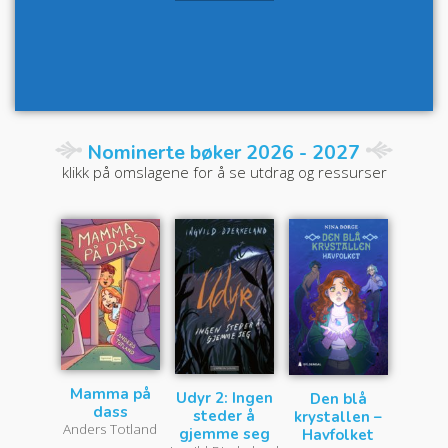
Nominerte bøker 2026 - 2027
klikk på omslagene for å se utdrag og ressurser
Mamma på
Udyr 2: Ingen
Den blå
dass
steder å
krystallen –
Anders Totland
gjemme seg
Havfolket