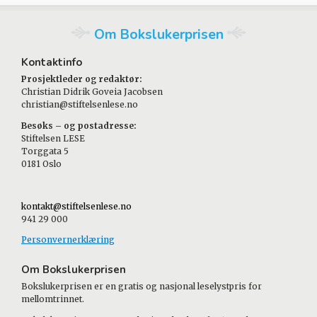
Om Bokslukerprisen
Kontaktinfo
Prosjektleder og redaktør:
Christian Didrik Goveia Jacobsen
christian@stiftelsenlese.no
Besøks – og postadresse:
Stiftelsen LESE
Torggata 5
0181 Oslo
kontakt@stiftelsenlese.no
941 29 000
Personvernerklæring
Om Bokslukerprisen
Bokslukerprisen er en gratis og nasjonal leselystpris for
mellomtrinnet.