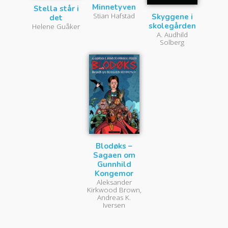
Minnetyven
Stella står i
Stian Hafstad
Skyggene i
det
skolegården
Helene Guåker
A. Audhild
Solberg
Blodøks –
Sagaen om
Gunnhild
Kongemor
Aleksander
Kirkwood Brown,
Andreas K.
Iversen