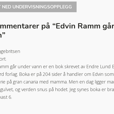
T NED UNDERVISNINGSOPPLEGG
ommentarer på “
Edvin Ramm går
n
”
ngebritsen
rt.
amm går under vann er en bok skrevet av Endre Lund Eri
ord forlag. Boka er på 204 sider å handler om Edvin som 
rie på gran canaria med mamma. Men en dag ligger ma
gulvet, og verden snus på hodet. Jeg synes boka er bra
kast 6.