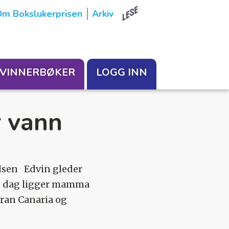
m Bokslukerprisen
Arkiv
VINNERBØKER
LOGG INN
 vann
ldsen Edvin gleder
n dag ligger mamma
Gran Canaria og