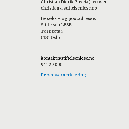
Christian Didrik Goveia Jacobsen
christian@stiftelsenlese.no
Besøks – og postadresse:
Stiftelsen LESE
Torggata 5
0181 Oslo
kontakt@stiftelsenlese.no
941 29 000
Personvernerklæring