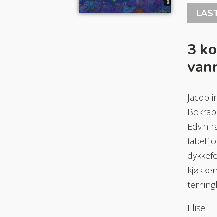
LAS
3 k
van
Jacob i
Bokrapo
Edvin r
fabelfj
dykkefe
kjøkken
terning
Elise