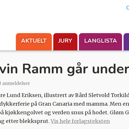
En aksjon fra Foreningen Les
O
AKTUELT
JURY
LANGLISTA
vin Ramm går under
3 anmeldelser
re Lund Eriksen, illustrert av Bård Sletvold Torki
l dykkerferie på Gran Canaria med mamma. Men e
 på kjøkkengolvet og verden snus på hodet. Gløm 
g etter blekksprut.
Vis hele forlagsteksten