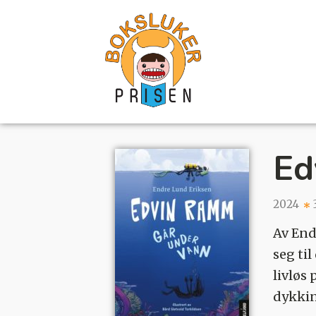
Ed
2024
Av End
seg ti
livløs
dykkin