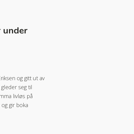
 under
ksen og gitt ut av
gleder seg til
mma livløs på
 og gir boka