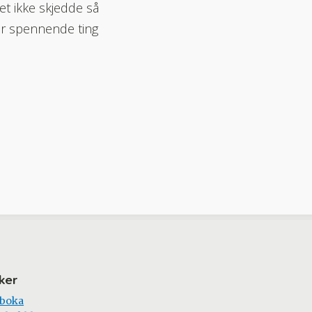
et ikke skjedde så
mer spennende ting
ker
 boka