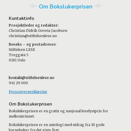
Om Bokslukerprisen
Kontaktinfo
Prosjektleder og redaktør:
Christian Didrik Goveia Jacobsen
christian@stiftelsenlese.no
Besøks – og postadresse:
Stiftelsen LESE
Torggata 5
0181 Oslo
kontakt@stiftelsenlese.no
941 29 000
Personvernerklæring
Om Bokslukerprisen
Bokslukerprisen er en gratis og nasjonal leselystpris for
mellomtrinnet.
Bokslukerprisen er en antologi med utdrag fra 10 gode
barnebøker fra det siste året.