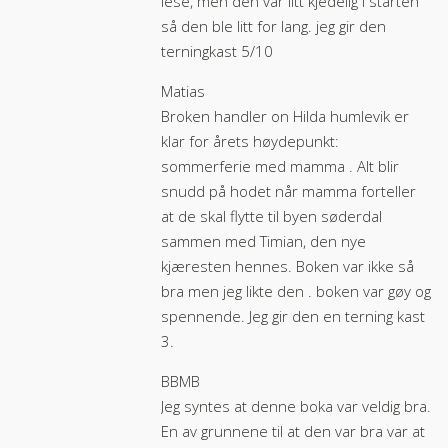
lese, men den var litt kjedelig i starten
så den ble litt for lang. jeg gir den
terningkast 5/10
Matias
Broken handler on Hilda humlevik er
klar for årets høydepunkt:
sommerferie med mamma . Alt blir
snudd på hodet når mamma forteller
at de skal flytte til byen søderdal
sammen med Timian, den nye
kjæresten hennes. Boken var ikke så
bra men jeg likte den . boken var gøy og
spennende. Jeg gir den en terning kast
3.
BBMB
Jeg syntes at denne boka var veldig bra.
En av grunnene til at den var bra var at