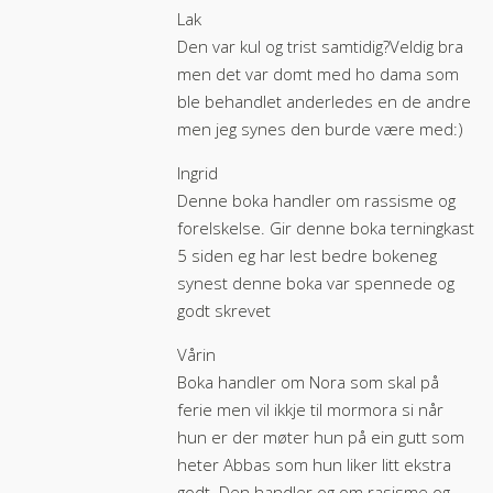
Lak
Den var kul og trist samtidig?Veldig bra
men det var domt med ho dama som
ble behandlet anderledes en de andre
men jeg synes den burde være med:)
Ingrid
Denne boka handler om rassisme og
forelskelse. Gir denne boka terningkast
5 siden eg har lest bedre bokeneg
synest denne boka var spennede og
godt skrevet
Vårin
Boka handler om Nora som skal på
ferie men vil ikkje til mormora si når
hun er der møter hun på ein gutt som
heter Abbas som hun liker litt ekstra
godt. Den handler og om rasisme og