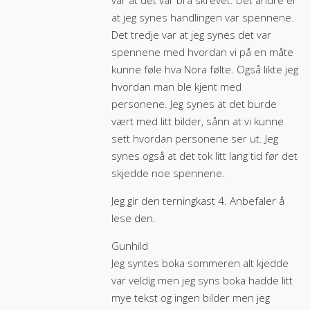
var at det var bra skrevet. Det andre er
at jeg synes handlingen var spennene.
Det tredje var at jeg synes det var
spennene med hvordan vi på en måte
kunne føle hva Nora følte. Også likte jeg
hvordan man ble kjent med
personene. Jeg synes at det burde
vært med litt bilder, sånn at vi kunne
sett hvordan personene ser ut. Jeg
synes også at det tok litt lang tid før det
skjedde noe spennene.
Jeg gir den terningkast 4. Anbefaler å
lese den.
Gunhild
Jeg syntes boka sommeren alt kjedde
var veldig men jeg syns boka hadde litt
mye tekst og ingen bilder men jeg