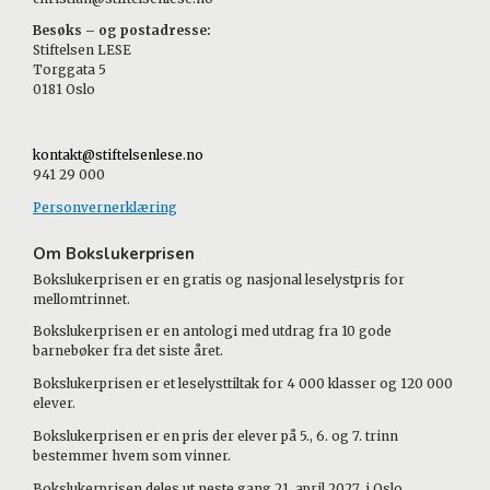
Besøks – og postadresse:
Stiftelsen LESE
Torggata 5
0181 Oslo
kontakt@stiftelsenlese.no
941 29 000
Personvernerklæring
Om Bokslukerprisen
Bokslukerprisen er en gratis og nasjonal leselystpris for
mellomtrinnet.
Bokslukerprisen er en antologi med utdrag fra 10 gode
barnebøker fra det siste året.
Bokslukerprisen er et leselysttiltak for 4 000 klasser og 120 000
elever.
Bokslukerprisen er en pris der elever på 5., 6. og 7. trinn
bestemmer hvem som vinner.
Bokslukerprisen deles ut neste gang 21. april 2027, i Oslo.