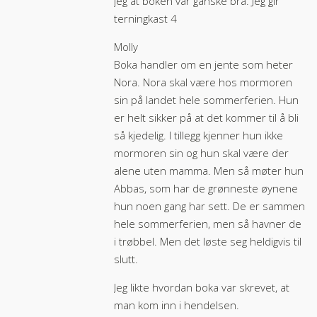
jeg at boken var ganske bra. Jeg gir
terningkast 4
Molly
Boka handler om en jente som heter
Nora. Nora skal være hos mormoren
sin på landet hele sommerferien. Hun
er helt sikker på at det kommer til å bli
så kjedelig. I tillegg kjenner hun ikke
mormoren sin og hun skal være der
alene uten mamma. Men så møter hun
Abbas, som har de grønneste øynene
hun noen gang har sett. De er sammen
hele sommerferien, men så havner de
i trøbbel. Men det løste seg heldigvis til
slutt.
Jeg likte hvordan boka var skrevet, at
man kom inn i hendelsen.