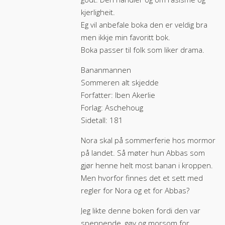
kjerligheit.
Eg vil anbefale boka den er veldig bra
men ikkje min favoritt bok.
Boka passer til folk som liker drama.
Bananmannen
Sommeren alt skjedde
Forfatter: Iben Akerlie
Forlag: Aschehoug
Sidetall: 181
Nora skal på sommerferie hos mormor
på landet. Så møter hun Abbas som
gjør henne helt most banan i kroppen.
Men hvorfor finnes det et sett med
regler for Nora og et for Abbas?
Jeg likte denne boken fordi den var
spennende, gøy og morsom for