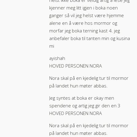
helst ikke boka er veldig artig å lese jeg
kjenner meg litt igjen i boka noen
ganger så vil jeg helst være hjemme
alene en å være hos mormor og
morfar jeg boka terning kast 4. jeg
anbefaler boka til tanten min og kusina
mi
ayishah
HOVED PERSONEN NORA
Nora skal på en kjedelig tur til mormor
på landet hun møter abbas.
Jeg syntes at boka er okay men
spendene og artig jeg gir den en 3
HOVED PERSONEN NORA
Nora skal på en kjedelig tur til mormor
på landet hun møter abbas.