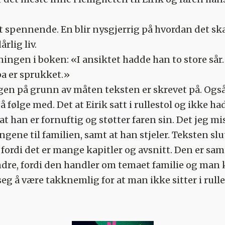
litt spennende. En blir nysgjerrig på hvordan det s
årlig liv.
ningen i boken: «I ansiktet hadde han to store sår
pa er sprukket.»
ingen på grunn av måten teksten er skrevet på. Også
 følge med. Det at Eirik satt i rullestol og ikke h
at han er fornuftig og støtter faren sin. Det jeg mi
ene til familien, samt at han stjeler. Teksten slut
se fordi det er mange kapitler og avsnitt. Den er sam
ndre, fordi den handler om temaet familie og man k
g å være takknemlig for at man ikke sitter i rulles