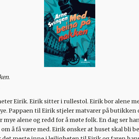
ken
.
.
r Eirik. Eirik sitter i rullestol. Eirik bor alene me
ye. Pappaen til Eirik stjeler matvarer på butikken
er mye alene og redd for å møte folk. En dag ser h
e om å få være med. Eirik ønsker at huset skal bli
det meste inne i leiligheten til Eirik og faren han