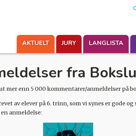
En aksjon fra Foreningen Les
O
AKTUELT
JURY
LANGLISTA
meldelser fra Bokslu
gt ut mer enn 5 000 kommentarer/anmeldelser på b
revet av elever på 6. trinn, som vi synes er gode og 
e en anmeldelse: