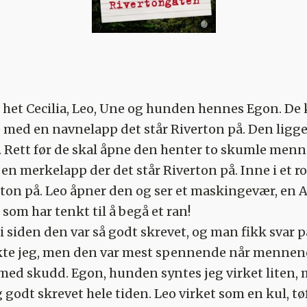
het Cecilia, Leo, Une og hunden hennes Egon. De 
 med en navnelapp det står Riverton på. Den ligger
. Rett før de skal åpne den henter to skumle menn 
 en merkelapp der det står Riverton på. Inne i et 
ton på. Leo åpner den og ser et maskingevær, en A
som har tenkt til å begå et ran!
i siden den var så godt skrevet, og man fikk svar p
kte jeg, men den var mest spennende når mennene k
ed skudd. Egon, hunden syntes jeg virket liten, m
g godt skrevet hele tiden. Leo virket som en kul, t