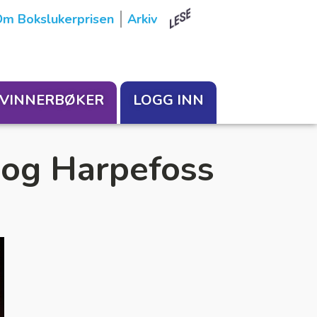
m Bokslukerprisen
Arkiv
VINNERBØKER
LOGG INN
 og Harpefoss