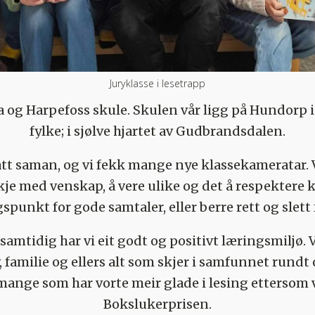
Juryklasse i lesetrapp
da og Harpefoss skule. Skulen vår ligg på Hundor
fylke; i sjølve hjartet av Gudbrandsdalen.
lått saman, og vi fekk mange nye klassekameratar. Vi
je med venskap, å vere ulike og det å respektere kv
nkt for gode samtaler, eller berre rett og slett f
amtidig har vi eit godt og positivt læringsmiljø. 
liv, familie og ellers alt som skjer i samfunnet rund
 mange som har vorte meir glade i lesing ettersom 
Bokslukerprisen.