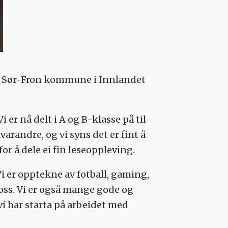
p i Sør-Fron kommune i Innlandet
 er nå delt i A og B-klasse på til
arandre, og vi syns det er fint å
or å dele ei fin leseoppleving.
Vi er opptekne av fotball, gaming,
t oss. Vi er også mange gode og
vi har starta på arbeidet med