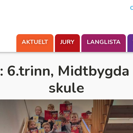
En aksjon fra Foreningen Les
O
AKTUELT
JURY
LANGLISTA
6.trinn, Midtbygda
skule