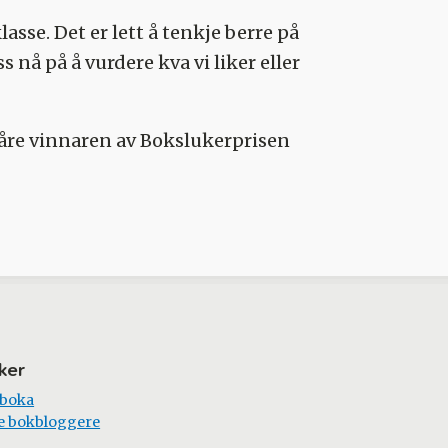
klasse. Det er lett å tenkje berre på
s nå på å vurdere kva vi liker eller
å kåre vinnaren av Bokslukerprisen
ker
 boka
e bokbloggere