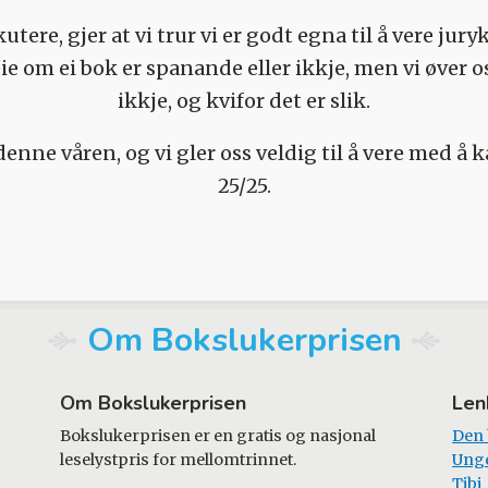
kutere, gjer at vi trur vi er godt egna til å vere jury
ie om ei bok er spanande eller ikkje, men vi øver os
ikkje, og kvifor det er slik.
ng denne våren, og vi gler oss veldig til å vere med 
25/25.
Om Bokslukerprisen
Om Bokslukerprisen
Len
Bokslukerprisen er en gratis og nasjonal
Den
leselystpris for mellomtrinnet.
Ung
Tibi