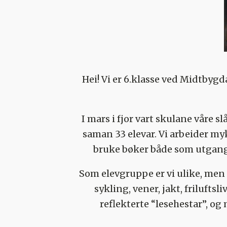
Hei! Vi er 6.klasse ved Midtbyg
I mars i fjor vart skulane våre s
saman 33 elevar. Vi arbeider myk
bruke bøker både som utgangspu
Som elevgruppe er vi ulike, men s
sykling, vener, jakt, frilufts
reflekterte “lesehestar”, og