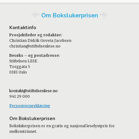
Om Bokslukerprisen
Kontaktinfo
Prosjektleder og redaktør:
Christian Didrik Goveia Jacobsen
christian@stiftelsenlese.no
Besøks – og postadresse:
Stiftelsen LESE
Torggata 5
0181 Oslo
kontakt@stiftelsenlese.no
941 29 000
Personvernerklæring
Om Bokslukerprisen
Bokslukerprisen er en gratis og nasjonal leselystpris for
mellomtrinnet.