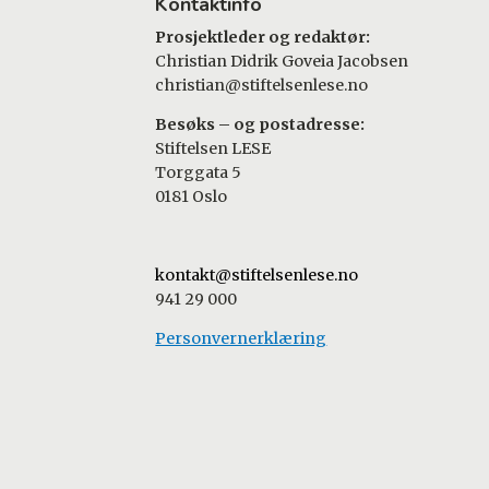
Kontaktinfo
Prosjektleder og redaktør:
Christian Didrik Goveia Jacobsen
christian@stiftelsenlese.no
Besøks – og postadresse:
Stiftelsen LESE
Torggata 5
0181 Oslo
kontakt@stiftelsenlese.no
941 29 000
Personvernerklæring