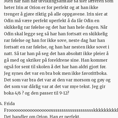
Men når han har utviklingsamtale så sier læreren som
heter Irin at Orion er for perfekt og at han ikke
trenger å gjøre riktig på alle oppgavene. Irin sier at
Odin må være perfekt uperfekt å da får Odin en
skikkelig rar følelse og det har han hele dagen. Når
Odin skal legge seg så har han fortsatt en skikkelig
rar følelse og han for ikke sove, neste dag har han
fortsatt en rar følelse, og han har nesten ikke sovet i
natt. Så tar han på seg det han absolutt ikke pleier å
gå med og skriker på foreldrene sine. Han kommer
også for sent til skolen å det har han aldri gjort før.
Jeg synes det var en bra bok men ikke favorittboka.
Det som var bra det var at den var morsom og gøy og
det som var dårlig var at det var mye tekst. Jeg gir
boka 4/6 ? og den passer til 9-12?
Frida
Froooooooooooooooooosssssssssssssssssssskkkkkkkkk
Det handler om Orion. Han er perfekt.