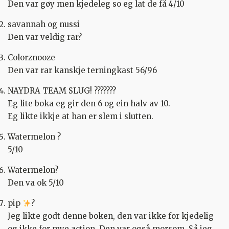
Den var gøy men kjedeleg so eg lat de få 4/10
savannah og nussi
Den var veldig rar?
Colorznooze
Den var rar kanskje terningkast 56/96
NAYDRA TEAM SLUG! ????‍???
Eg lite boka eg gir den 6 og ein halv av 10.
Eg likte ikkje at han er slem i slutten.
Watermelon ?
5/10
Watermelon?
Den va ok 5/10
pip
?
Jeg likte godt denne boken, den var ikke for kjedelig
og ikke for mye action. Den var også morsom. Så jeg