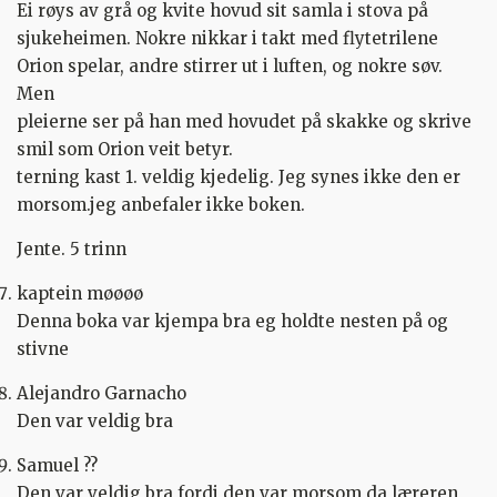
Ei røys av grå og kvite hovud sit samla i stova på
sjukeheimen. Nokre nikkar i takt med flytetrilene
Orion spelar, andre stirrer ut i luften, og nokre søv.
Men
pleierne ser på han med hovudet på skakke og skrive
smil som Orion veit betyr.
terning kast 1. veldig kjedelig. Jeg synes ikke den er
morsom.jeg anbefaler ikke boken.
Jente. 5 trinn
kaptein møøøø
Denna boka var kjempa bra eg holdte nesten på og
stivne
Alejandro Garnacho
Den var veldig bra
Samuel ??
Den var veldig bra fordi den var morsom da læreren