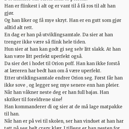
Han er flinkest i alt og er vant til å få ros til alt han
gjør.
Og han liker og få mye skryt. Han er en gutt som gjør
alltid alt rett.
En dag er han på utviklingsamtale. Da sier at han
trenger ikke være så flink hele tiden.
Hun sier at han kan godt gi seg selv litt slakk. At han
kan være litt perfekt uperfekt også.
Da sier det i hodet til Orion poff. Han kan ikke forstå
at læreren har bedt han om å være uperfekt.
Etter utviklingsamtale endrer Orion seg. Først får han
ikke sove , og legger seg mye senere enn han pleier.
Når han våkner neste deg er han full bajas. Han
skriker til foreldrene sine!
Han kommanderer di og sier at de må lage matpakke
til han.
Når han er på vei til skolen, ser han vinduet at han har
tatt på seg helt crazy klær. I tillegg er han nesten for