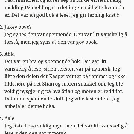
data maskinen og koser seg så får de en hemmelig
melding.På melding sto det ingen må hvite hvem du
er. Det var en god bok å lese. Jeg gir terning kast 5.
Jakey boy67
Jeg synes den var spennende. Den var litt vanskelig å
forstå, men jeg syns at den var gøy book.
Abla
Det var en bra og spennende bok. Det var litt
vanskelig å lese, siden teksten var på nynorsk. Jeg
likte den delen der Kasper ventet på rommet og ikke
fikk høre på det Stian og moren snakket om. Jeg ble
veldig nysgjerrig på hva Stian og moren er redd for.
Det er en spennende slutt. Jeg ville lest videre. Jeg
anbefaler denne boka.
Asle
Jeg likte boka veldig mye, men det var litt vanskelig å
lese siden den var nynorsk.