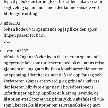
Jeg vil gi boka en terningkast fire siden boka var som
sagt veldig spennende, men det kunne kanskje vert
litt lengere utdrag.
mio22332
boken kode 6 var spennende og jeg likte den spion
tingen passer for barn
7-13
stormen2207
«Kode 6: Ingen må vite kven du er» er en spennende
og rørende bok som tar leseren med på en intens reise
gjennom en ung gutts liv. Boka kombinerer elementer
av spenning, identitet og mot til å stå opp for seg selv.
Forfatteren skaper et troverdig og gripende univers
der leseren blir dypt engasjert i hovedpersonens
utfordringer og håp. Språket er klart og levende, og
historien etterlater et varig inntrykk. Anbefales til alle
som liker sterke historier om selvransakelse og mot.