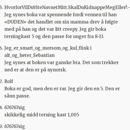
HvorforVilDuViteNavnetMitt.SkalDuKidnappeMegEller!:-
Jeg synes boka var spennende fordi vennen til han
«DUDEN» det handlet om sin mamma drev å følgte
med på han og det var litt creepy. Jeg gir boka
terningkast 5 og den passe for unger fra 8-13.
Jeg_er_smart_og_morsom_og_kul_flink i
alt_og_heter_Sebastian
Jeg synes at boken var ganske bra. Det som trekker
ned er at den er på nynorsk.
Rolf
Boka er god, men den er rar. Jeg gir den en 5. Den er
sånn passe.
676767sig
skikkelig midd terning kast 1,005
676767sig