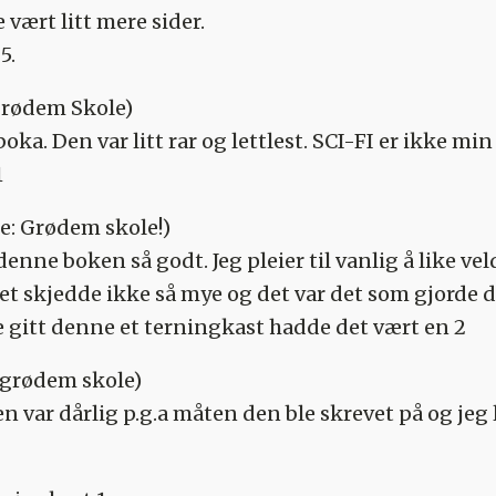
vært litt mere sider.
5.
Grødem Skole)
boka. Den var litt rar og lettlest. SCI-FI er ikke min 
1
e: Grødem skole!)
 denne boken så godt. Jeg pleier til vanlig å like ve
et skjedde ikke så mye og det var det som gjorde d
e gitt denne et terningkast hadde det vært en 2
 grødem skole)
en var dårlig p.g.a måten den ble skrevet på og jeg 