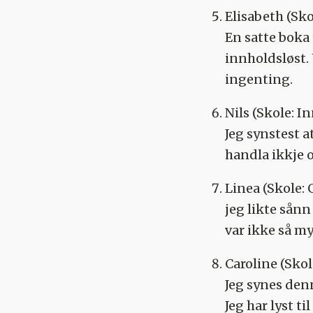
Elisabeth
(Sko
En satte boka 
innholdsløst.
ingenting.
Nils
(Skole: In
Jeg synstest at
handla ikkje 
Linea
(Skole:
jeg likte sånn 
var ikke så m
Caroline
(Skol
Jeg synes den
Jeg har lyst ti