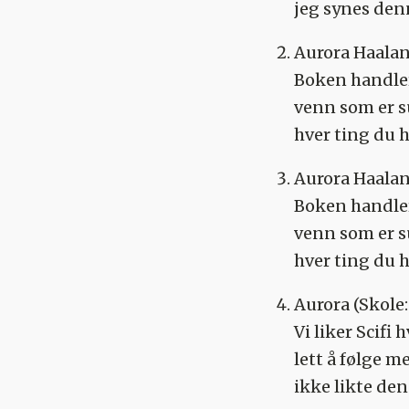
jeg synes de
Aurora Haala
Boken handler
venn som er su
hver ting du 
Aurora Haala
Boken handler
venn som er su
hver ting du 
Aurora
(Skole:
Vi liker Scifi 
lett å følge 
ikke likte de