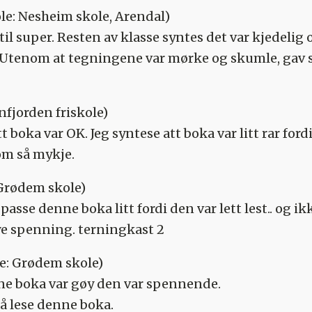
le: Nesheim skole, Arendal)
til super. Resten av klasse syntes det var kjedelig 
 Utenom at tegningene var mørke og skumle, gav
nfjorden friskole)
t boka var OK. Jeg syntese att boka var litt rar ford
om så mykje.
 Grødem skole)
passe denne boka litt fordi den var lett lest.. og ik
ye spenning. terningkast 2
e: Grødem skole)
ne boka var gøy den var spennende.
l å lese denne boka.