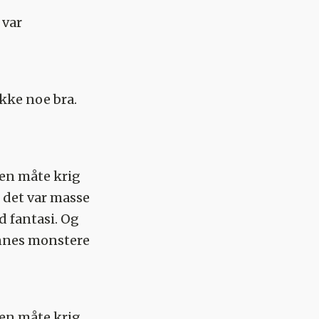
 var
ikke noe bra.
å en måte krig
t det var masse
d fantasi. Og
innes monstere
å en måte krig