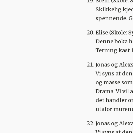
Stein
(Skole: 
Skikkelig kje
spennende. Gø
Elise
(Skole: 
Denne boka her
Terning kast 
Jonas og Ale
Vi syns at den
og masse som s
Drama. Vi vil 
det handler o
utafor murene
Jonas og Ale
Vi syns at den