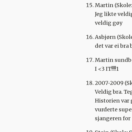
Martin
(Skole
Jeg likte vel
veldig gøy
Asbjørn
(Skol
det var ei bra
Martin sundb
I <3 IT!!!!1
2007-2009
(S
Veldig bra. Teg
Historien var 
vurderte supe
sjangeren for