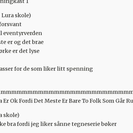
rningkast 1
: Lura skole)
forsvant
l eventyrverden
ste er og det brae
rke er det lyse
sser for de som liker litt spenning
mmmmmmmmmmmmmmmmmmmmmmmmmm
a Er Ok Fordi Det Meste Er Bare To Folk Som Går R
a skole)
e bra fordi jeg liker sånne tegneserie bøker