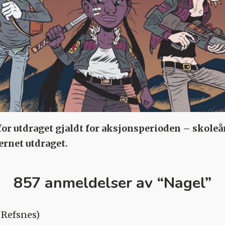
or utdraget gjaldt for aksjonsperioden – skoleår
jernet utdraget.
857 anmeldelser av “
Nagel
”
 Refsnes)