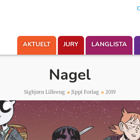
En aksjon fra Foreningen Les
O
AKTUELT
JURY
LANGLISTA
Nagel
Sigbjørn Lilleeng
Jippi Forlag
2019