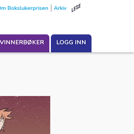
m Bokslukerprisen
Arkiv
VINNERBØKER
LOGG INN