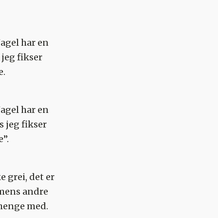
agel har en
jeg fikser
e.
agel har en
 jeg fikser
”.
e grei, det er
 mens andre
 henge med.