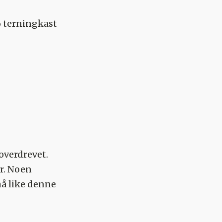
6 terningkast
 overdrevet.
er. Noen
må like denne