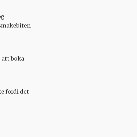
og
 smakebiten
i att boka
ke fordi det