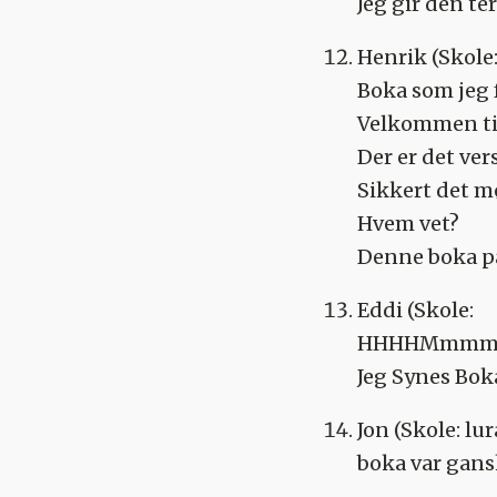
Jeg gir den te
Henrik
(Skole
Boka som jeg 
Velkommen ti
Der er det ver
Sikkert det mø
Hvem vet?
Denne boka pa
Eddi
(Skole:
HHHHMmm
Jeg Synes Bok
Jon
(Skole: lur
boka var gansk