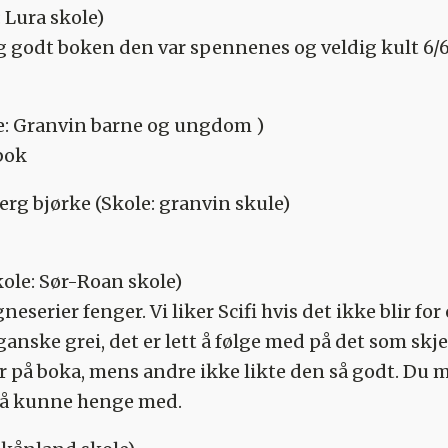
: Lura skole)
dig godt boken den var spennenes og veldig kult 6/
e: Granvin barne og ungdom )
 bok
erg bjørke
(Skole: granvin skule)
kole: Sør-Roan skole)
neserier fenger. Vi liker Scifi hvis det ikke blir for
ganske grei, det er lett å følge med på det som skj
r på boka, mens andre ikke likte den så godt. Du 
 å kunne henge med.