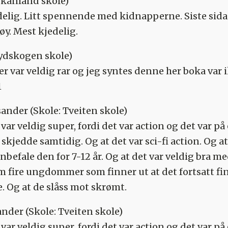
Skånland skole)
delig. Litt spennende med kidnapperne. Siste sida
y. Mest kjedelig.
Sydskogen skole)
 var veldig rar og jeg syntes denne her boka var 
1
xsander
(Skole: Tveiten skole)
 var veldig super, fordi det var action og det var p
kjedde samtidig. Og at det var sci-fi action. Og a
anbefale den for 7-12 år. Og at det var veldig bra me
m fire ungdommer som finner ut at det fortsatt f
. Og at de slåss mot skrømt.
xander
(Skole: Tveiten skole)
 var veldig super, fordi det var action og det var p