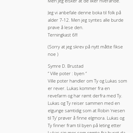
Men jeg elsker at de liker hverande.
Jeg vi anbefale denne boka til folk på
alder 7-12. Men jeg syntes alle burde
prøve å lese den.
Terningkast 6!!!
(Sorry at jeg skrev på nytt måtte fikse
noe )
Symre D. Brustad
‘’ Ville poter : byen ‘’
Ville poter handler om Ty og Lukas som
er rever. Lukas kommer fra en
revefarm og har rømt derfra med Ty.
Lukas og Ty reiser sammen med en
elgunge samtidig som at Robin ‘niesen
til Ty’ prøver å finne elgmora. Lukas og
Ty finner fram til byen på leting etter
Lukas sin mor som rømte fra buret da