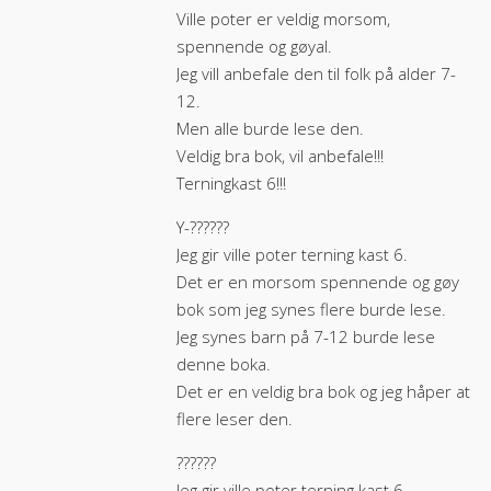
Ville poter er veldig morsom,
spennende og gøyal.
Jeg vill anbefale den til folk på alder 7-
12.
Men alle burde lese den.
Veldig bra bok, vil anbefale!!!
Terningkast 6!!!
Y-??️??️??
Jeg gir ville poter terning kast 6.
Det er en morsom spennende og gøy
bok som jeg synes flere burde lese.
Jeg synes barn på 7-12 burde lese
denne boka.
Det er en veldig bra bok og jeg håper at
flere leser den.
??️??️??
Jeg gir ville poter terning kast 6.