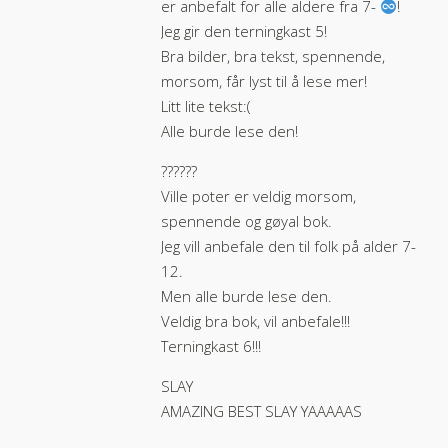
er anbefalt for alle aldere fra 7-
!
Jeg gir den terningkast 5!
Bra bilder, bra tekst, spennende,
morsom, får lyst til å lese mer!
Litt lite tekst:(
Alle burde lese den!
??️??️??
Ville poter er veldig morsom,
spennende og gøyal bok.
Jeg vill anbefale den til folk på alder 7-
12.
Men alle burde lese den.
Veldig bra bok, vil anbefale!!!
Terningkast 6!!!
SLAY
AMAZING BEST SLAY YAAAAAS