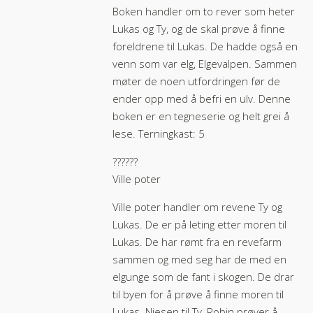
Boken handler om to rever som heter
Lukas og Ty, og de skal prøve å finne
foreldrene til Lukas. De hadde også en
venn som var elg, Elgevalpen. Sammen
møter de noen utfordringen før de
ender opp med å befri en ulv. Denne
boken er en tegneserie og helt grei å
lese. Terningkast: 5
??️??️??
Ville poter
Ville poter handler om revene Ty og
Lukas. De er på leting etter moren til
Lukas. De har rømt fra en revefarm
sammen og med seg har de med en
elgunge som de fant i skogen. De drar
til byen for å prøve å finne moren til
Lukas. Niesen til Ty, Robin prøver å