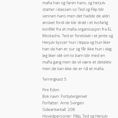
mafia han og faren hans, og herjulv
starter i klassen so Ted og Filip blir
vennen hans men det hadde de aldri
ønsket fordi de blir dratt i et livsfarlig
konflikt fra et mafia organisasjon fra EL
Mostacho. Ted er forelsket i et jente og
Herjulv kysser hun i leppa og hun liker
han da han er sur og får ikke hun i dag.
Jeg liker idé om to barn blir med en
mafia gang men de vil være et detektiv
men de kan ikke de er nå et mafia.
Terningkast 5
Fire Edon
Bok navn: Forbytergeniet
Forfatter: Arne Svingen
Sideantantall: 208
Hovedpersoner: Fillip, Ted og Herjulv