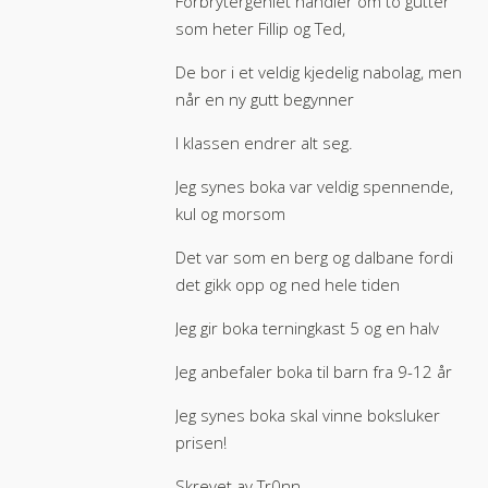
Forbrytergeniet handler om to gutter
som heter Fillip og Ted,
De bor i et veldig kjedelig nabolag, men
når en ny gutt begynner
I klassen endrer alt seg.
Jeg synes boka var veldig spennende,
kul og morsom
Det var som en berg og dalbane fordi
det gikk opp og ned hele tiden
Jeg gir boka terningkast 5 og en halv
Jeg anbefaler boka til barn fra 9-12 år
Jeg synes boka skal vinne boksluker
prisen!
Skrevet av Tr0nn.