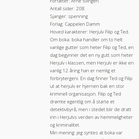
Forfatter: Arne svingen.
Antall sider: 208.
Sjanger: spenning
Forlag: Cappelen Damm
Hoved karakterer: Herjulv Filip og Ted.
Om boka: boka handler om to helt
vanlige gutter som heter Filip og Ted, en
dag begynner det en ny gutt som heter
Herjulv i klassen, men Herjulv er ikke en
vanlig 12 åring han er nemlig et
forbrytergeni. En dag finner Ted og Filip
ut at herjulv er hjernen bak en stor
kriminell organisasjon. Filip og Ted
drømte egentlig om å starte et
detektivbyrå, men i stedet blir de dratt
inn i Herjulvs verden av hemmeligheter
og kriminalitet.
Min mening: jeg syntes at boka var