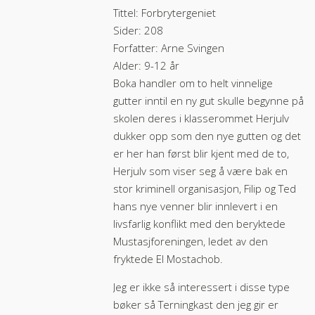
Tittel: Forbrytergeniet
Sider: 208
Forfatter: Arne Svingen
Alder: 9-12 år
Boka handler om to helt vinnelige
gutter inntil en ny gut skulle begynne på
skolen deres i klasserommet Herjulv
dukker opp som den nye gutten og det
er her han først blir kjent med de to,
Herjulv som viser seg å være bak en
stor kriminell organisasjon, Filip og Ted
hans nye venner blir innlevert i en
livsfarlig konflikt med den beryktede
Mustasjforeningen, ledet av den
fryktede El Mostachob.
Jeg er ikke så interessert i disse type
bøker så Terningkast den jeg gir er