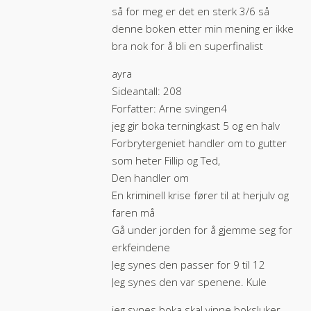
så for meg er det en sterk 3/6 så
denne boken etter min mening er ikke
bra nok for å bli en superfinalist
ayra
Sideantall: 208
Forfatter: Arne svingen4
jeg gir boka terningkast 5 og en halv
Forbrytergeniet handler om to gutter
som heter Fillip og Ted,
Den handler om
En kriminell krise fører til at herjulv og
faren må
Gå under jorden for å gjemme seg for
erkfeindene
Jeg synes den passer for 9 til 12
Jeg synes den var spenene. Kule
jeg synes boka skal vinne boksluker