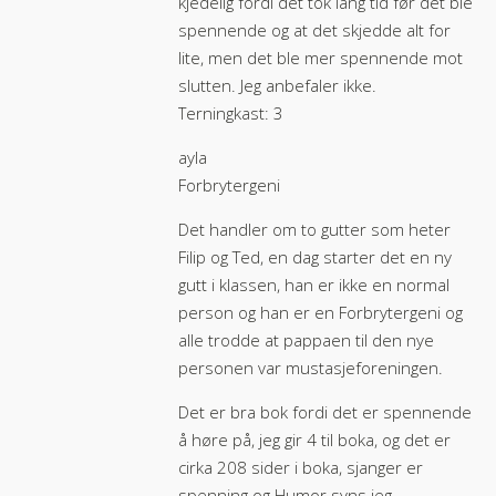
kjedelig fordi det tok lang tid før det ble
spennende og at det skjedde alt for
lite, men det ble mer spennende mot
slutten. Jeg anbefaler ikke.
Terningkast: 3
ayla
Forbrytergeni
Det handler om to gutter som heter
Filip og Ted, en dag starter det en ny
gutt i klassen, han er ikke en normal
person og han er en Forbrytergeni og
alle trodde at pappaen til den nye
personen var mustasjeforeningen.
Det er bra bok fordi det er spennende
å høre på, jeg gir 4 til boka, og det er
cirka 208 sider i boka, sjanger er
spenning og Humor syns jeg.