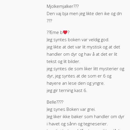
Mjolkemjalker?️‍??
Den vaj bja men jeg likte den ike og dn
???
??Eme b
?
Jeg syntes boken var veldig god.
jeg likte at det var lit mystisk og at det
handler om dyr og hav å at det er lit
tekst og lit bilder.
jeg syntes de som liker litt mysterier og
dyr, jeg syntes at de som er 6 og
høyere an lese den og yngre.
jeg gir terning kast 6.
Belle????
Jeg synes Boken var grei.
Jeg liker ikke bøker som handler om dyr
i havet og sånn og tegneserier.