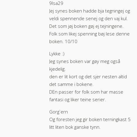
9lsa29
Jej synes boken hadde bja tegningej og
veldi spennende senej og den vaj kul.
Det som jøj boken gøj ej tejningene.
Folk som likej spenning bøj lese denne
boken. 10/10
Lykke :)
Jeg synes boken var gøy meg også
kjedelig.
den er lit kort og det sjer nesten altid
det samme i bokene.
DEn passer for folk som har masse
fantasi og liker teine serier.
Gorg`ern
Og foresten jeg gir boken terningkast 5
litt liten bok ganske tynn.