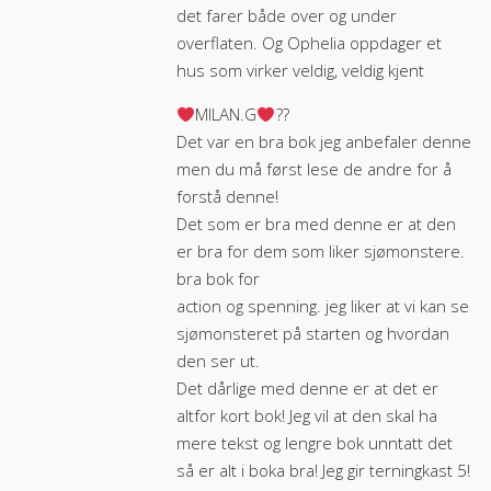
det farer både over og under
overflaten. Og Ophelia oppdager et
hus som virker veldig, veldig kjent
MILAN.G
??
Det var en bra bok jeg anbefaler denne
men du må først lese de andre for å
forstå denne!
Det som er bra med denne er at den
er bra for dem som liker sjømonstere.
bra bok for
action og spenning. jeg liker at vi kan se
sjømonsteret på starten og hvordan
den ser ut.
Det dårlige med denne er at det er
altfor kort bok! Jeg vil at den skal ha
mere tekst og lengre bok unntatt det
så er alt i boka bra! Jeg gir terningkast 5!