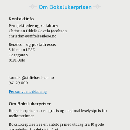
Om Bokslukerprisen
Kontaktinfo
Prosjektleder og redaktør:
Christian Didrik Goveia Jacobsen
christian@stiftelsenlese.no
Besøks – og postadresse:
Stiftelsen LESE
Torggata 5
0181 Oslo
kontakt@stiftelsenlese.no
941 29 000
Personvernerklæring
Om Bokslukerprisen
Bokslukerprisen er en gratis og nasjonal leselystpris for
mellomtrinnet.
Bokslukerprisen er en antologi med utdrag fra 10 gode
barnebøker fra det siste året.