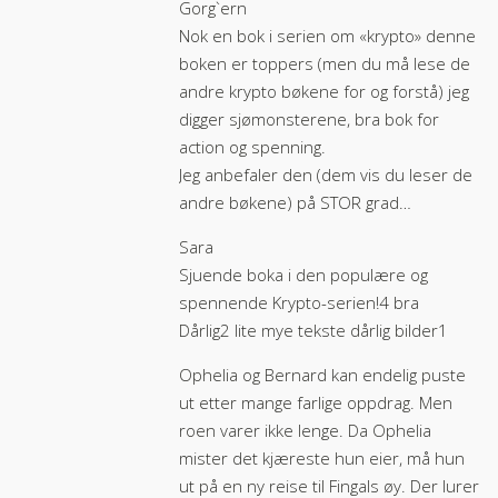
Gorg`ern
Nok en bok i serien om «krypto» denne
boken er toppers (men du må lese de
andre krypto bøkene for og forstå) jeg
digger sjømonsterene, bra bok for
action og spenning.
Jeg anbefaler den (dem vis du leser de
andre bøkene) på STOR grad…
Sara
Sjuende boka i den populære og
spennende Krypto-serien!4 bra
Dårlig2 lite mye tekste dårlig bilder1
Ophelia og Bernard kan endelig puste
ut etter mange farlige oppdrag. Men
roen varer ikke lenge. Da Ophelia
mister det kjæreste hun eier, må hun
ut på en ny reise til Fingals øy. Der lurer