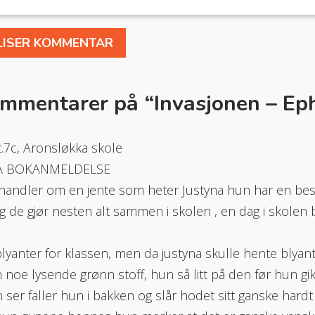
ommentarer på “
Invasjonen – Ep
7c, Aronsløkka skole
A BOKANMELDELSE
handler om en jente som heter Justyna hun har en be
g de gjør nesten alt sammen i skolen , en dag i skolen 
lyanter for klassen, men da justyna skulle hente blyant
 noe lysende grønn stoff, hun så litt på den før hun gikk
 ser faller hun i bakken og slår hodet sitt ganske hardt 