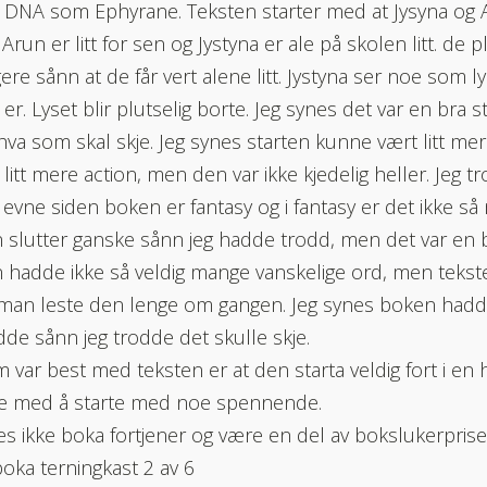
DNA som Ephyrane. Teksten starter med at Jysyna og 
 Arun er litt for sen og Jystyna er ale på skolen litt. de 
igere sånn at de får vert alene litt. Jystyna ser noe som l
er. Lyset blir plutselig borte. Jeg synes det var en bra sta
 hva som skal skje. Jeg synes starten kunne vært litt 
 litt mere action, men den var ikke kjedelig heller. Jeg t
ig evne siden boken er fantasy og i fantasy er det ikke s
 slutter ganske sånn jeg hadde trodd, men det var en b
 hadde ikke så veldig mange vanskelige ord, men tekste
 man leste den lenge om gangen. Jeg synes boken hadde
edde sånn jeg trodde det skulle skje.
 var best med teksten er at den starta veldig fort i en 
ge med å starte med noe spennende.
es ikke boka fortjener og være en del av bokslukerpris
 boka terningkast 2 av 6