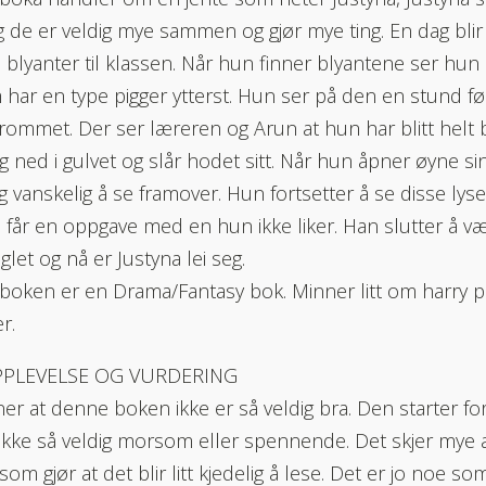
 de er veldig mye sammen og gjør mye ting. En dag blir
 blyanter til klassen. Når hun finner blyantene ser hun 
 har en type pigger ytterst. Hun ser på den en stund 
erommet. Der ser læreren og Arun at hun har blitt helt b
ig ned i gulvet og slår hodet sitt. Når hun åpner øyne si
ig vanskelig å se framover. Hun fortsetter å se disse l
får en oppgave med en hun ikke liker. Han slutter å v
glet og nå er Justyna lei seg.
oken er en Drama/Fantasy bok. Minner litt om harry p
er.
PPLEVELSE OG VURDERING
er at denne boken ikke er så veldig bra. Den starter fo
ikke så veldig morsom eller spennende. Det skjer mye 
som gjør at det blir litt kjedelig å lese. Det er jo noe s