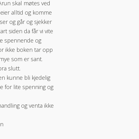
Arun skal møtes ved
pleier alltid og komme
yser og går og sjekker
rt siden da får vi vite
mere spennende og
ror ikke boken tar opp
å mye som er sant.
ra slutt.
n kunne bli kjedelig
 for lite spenning og
handling og venta ikke
en