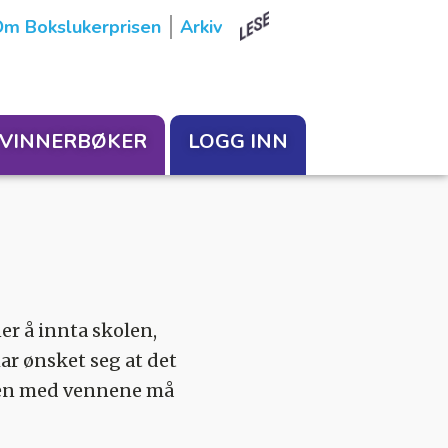
m Bokslukerprisen
Arkiv
VINNERBØKER
LOGG INN
r å innta skolen,
har ønsket seg at det
mmen med vennene må