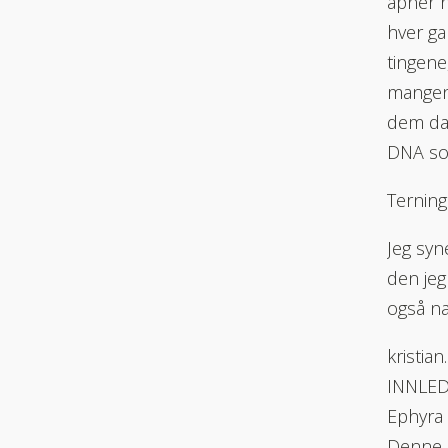
åpner h
hver ga
tingene
mangen 
dem da 
DNA so
Terning
Jeg syn
den jeg
også na
kristia
INNLE
Ephyra 
Denne b