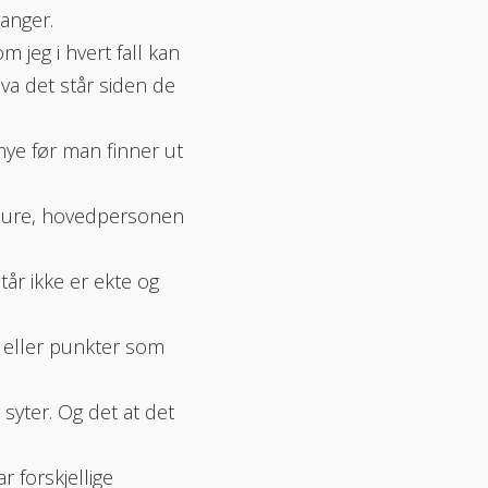
ganger.
m jeg i hvert fall kan
hva det står siden de
mye før man finner ut
 sure, hovedpersonen
år ikke er ekte og
d eller punkter som
syter. Og det at det
 forskjellige