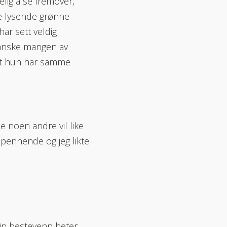
lig å se fremover,
e lysende grønne
ar sett veldig
ganske mangen av
 at hun har samme
je noen andre vil like
 spennende og jeg likte
in bestevenn heter