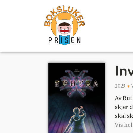
In
2023
Av Rut
skjer 
skal s
Vis he