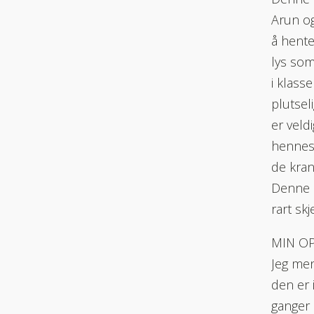
Arun og
å hente
lys som
i klass
plutsel
er veld
hennes 
de kran
Denne b
rart skj
MIN O
Jeg men
den er 
ganger 