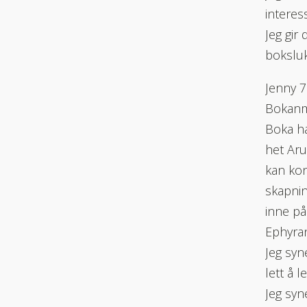
interes
Jeg gir
boksluk
Jenny 7
Bokanm
Boka ha
het Aru
kan kon
skapnin
inne på
Ephyran
Jeg syn
lett å 
Jeg syn