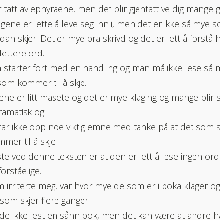
r tatt av ephyraene, men det blir gjentatt veldig mange 
gene er lette å leve seg inn i, men det er ikke så mye so
dan skjer. Det er mye bra skrivd og det er lett å forstå 
lettere ord.
 starter fort med en handling og man må ikke lese så 
som kommer til å skje.
ne er litt masete og det er mye klaging og mange blir
dramatisk og.
ar ikke opp noe viktig emne med tanke på at det som st
mmer til å skje.
te ved denne teksten er at den er lett å lese ingen or
forståelige.
 irriterte meg, var hvor mye de som er i boka klager og 
som skjer flere ganger.
de ikke lest en sånn bok, men det kan være at andre har