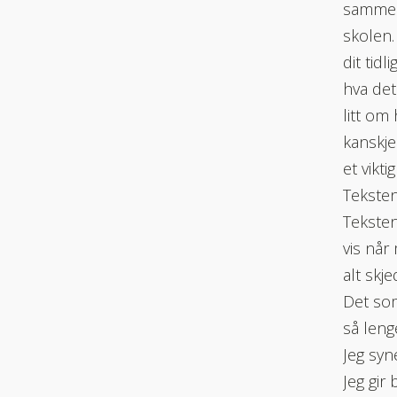
samme 
skolen.
dit tidl
hva det 
litt om
kanskje
et vikt
Teksten
Teksten
vis når
alt skj
Det som
så len
Jeg syn
Jeg gir