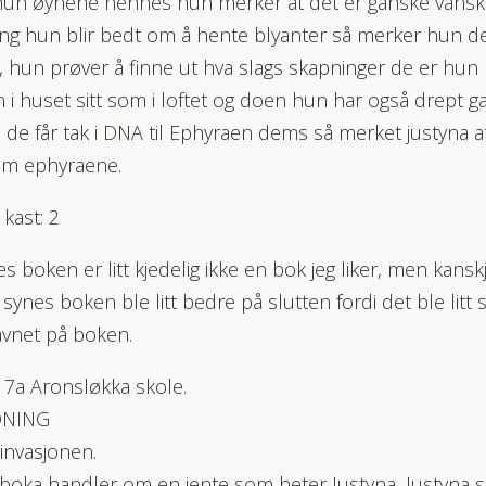
un øynene hennes hun merker at det er ganske vanske
ng hun blir bedt om å hente blyanter så merker hun d
, hun prøver å finne ut hva slags skapninger de er hun h
i huset sitt som i loftet og doen hun har også drept 
de får tak i DNA til Ephyraen dems så merket justyna
m ephyraene.
 kast: 2
es boken er litt kjedelig ikke en bok jeg liker, men kansk
 synes boken ble litt bedre på slutten fordi det ble litt
vnet på boken.
n. 7a Aronsløkka skole.
DNING
invasjonen.
oka handler om en jente som heter Justyna, Justyna s