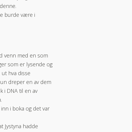
 denne.
ke burde være i
god venn med en som
ger som er lysende og
 ut hva disse
 Hun dreper en av dem
 i DNA til en av
.
 inn i boka og det var
at Jystyna hadde