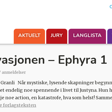
En aksjon fra Foreningen Les
O
AKTUELT
JURY
LANGLISTA
vasjonen – Ephyra 1
7 anmeldelser
 Granli Når mystiske, lysende skapninger begynne
det endelig noe spennende i livet til Justyna. Hun 
kje noe action, en katastrofe, hva som helst! Sa
le forlagsteksten