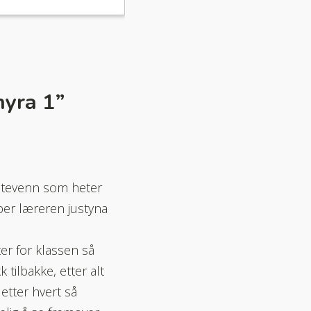
hyra 1
”
stevenn som heter
ber læreren justyna
er for klassen så
 tilbakke, etter alt
etter hvert så