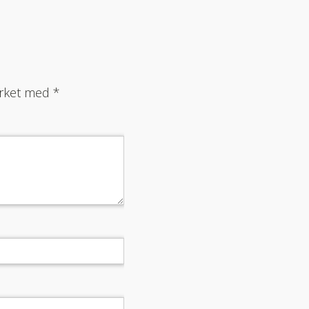
merket med
*