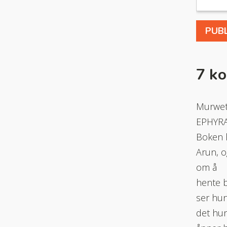
7 k
Murwet.
EPHYR
Boken 
Arun, o
om å
hente b
ser hun
det hun