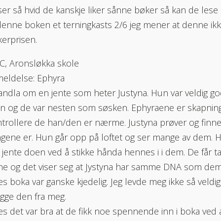
ser så hvid de kanskje liker sånne bøker så kan de lese
 denne boken et terningkasts 2/6 jeg mener at denne ik
erprisen.
C, Aronsløkka skole
eldelse: Ephyra
ndla om en jente som heter Justyna. Hun var veldig 
n og de var nesten som søsken. Ephyraene er skapnin
trollere de han/den er nærme. Justyna prøver og finne
gene er. Hun går opp på loftet og ser mange av dem.
 jente doen ved å stikke hånda hennes i i dem. De får tak
e og det viser seg at Jystyna har samme DNA som dem
es boka var ganske kjedelig. Jeg levde meg ikke så veldig
legge den fra meg.
es det var bra at de fikk noe spennende inn i boka ved 