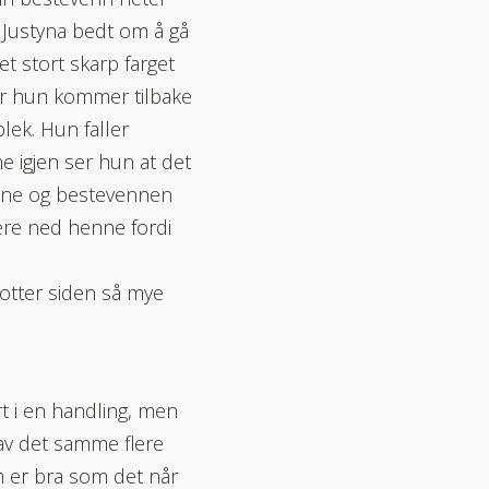
 Justyna bedt om å gå
et stort skarp farget
før hun kommer tilbake
lek. Hun faller
ne igjen ser hun at det
ysene og bestevennen
ære ned henne fordi
otter siden så mye
rt i en handling, men
av det samme flere
om er bra som det når