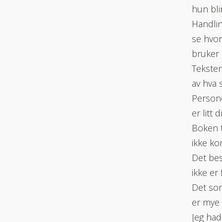
hun bli
Handlin
se hvor
bruker 
Teksten
av hva 
Persone
er litt 
Boken t
ikke ko
Det bes
ikke er 
Det som
er mye 
Jeg had