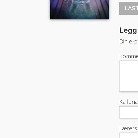
LAS
Legg
Din e-po
Komme
Kallen
Lærers