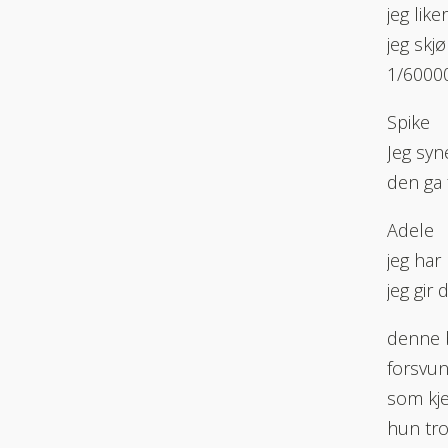
jeg like
jeg skj
1/6000
Spike
Jeg syn
den ga f
Adele
jeg har
jeg gir
denne 
forsvun
som kje
hun tro