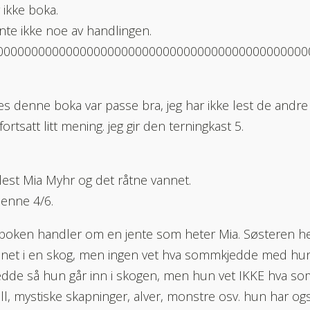
r ikke boka.
ønte ikke noe av handlingen.
00000000000000000000000000000000000000000000
es denne boka var passe bra, jeg har ikke lest de andr
ortsatt litt mening. jeg gir den terningkast 5.
 lest Mia Myhr og det råtne vannet.
 denne 4/6.
boken handler om en jente som heter Mia. Søsteren h
net i en skog, men ingen vet hva sommkjedde med hun. 
dde så hun går inn i skogen, men hun vet IKKE hva so
ll, mystiske skapninger, alver, monstre osv. hun har 