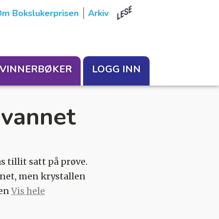
m Bokslukerprisen
Arkiv
VINNERBØKER
LOGG INN
 vannet
tillit satt på prøve.
net, men krystallen
Den
Vis hele