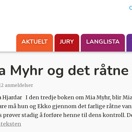
En aksjon fra Foreningen Les
O
AKTUELT
JURY
LANGLISTA
a Myhr og det råtne
12 anmeldelser
 Hjardar I den tredje boken om Mia Myhr, blir Mias 
are må hun og Ekko gjennom det farlige råtne van
 prøver stadig å forføre henne til dens kontroll. 
steksten