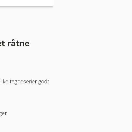
t råtne
like tegneserier godt
ger