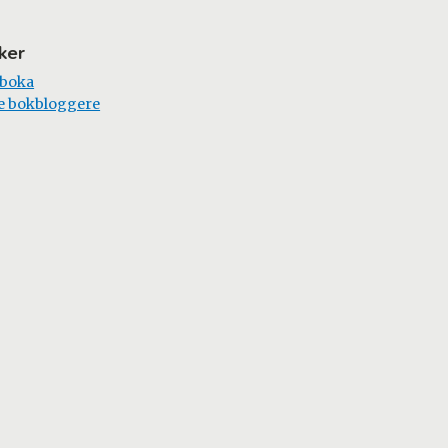
ker
 boka
e bokbloggere