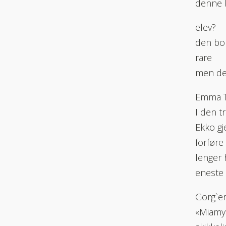
denne b
elev?
den bok
rare
men den
Emma 
I den t
Ekko gj
forføre
lenger 
eneste 
Gorg`e
«Miamyh