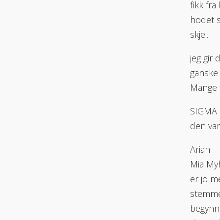
fikk fr
hodet s
skje..
jeg gir
ganske 
Mange f
SIGMA
den var
Ariah
Mia Myh
er jo m
stemmer
begynne