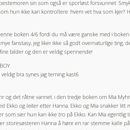
a bestemoren sin som også er sporløst forsvunnet. Smyk
om hun ikke kan kontrollere. hvem vet hva som kjer? 
 denne boken 4/6 fordi du må være ganske med i boken f
mye fanstasy, jeg liker ikke så godt overnaturlige ting, d
ine bilder og den er veldig spennende!
 BOY
 veldig bra synes jag terning kast6
r og det råtne vannet. i den tredje boken om Mia Myhr
ed Ekko og leiter etter Hanna. Ekko og Mia snakker litt
 som sier hun kan ikke tro på Ekko. Kan Mia egentlig t
r storesøsteren Hanna å høre en rar stemme kalle på h