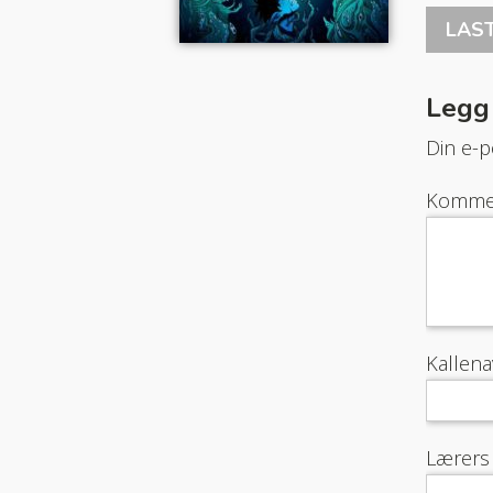
LAS
Legg
Din e-po
Komme
Kallen
Lærers