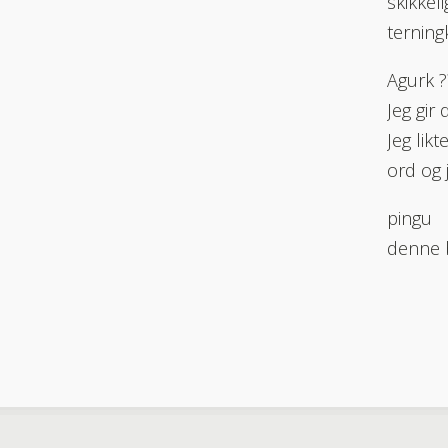
skikkel
terning
Agurk ?
Jeg gir
Jeg lik
ord og 
pingu
denne b