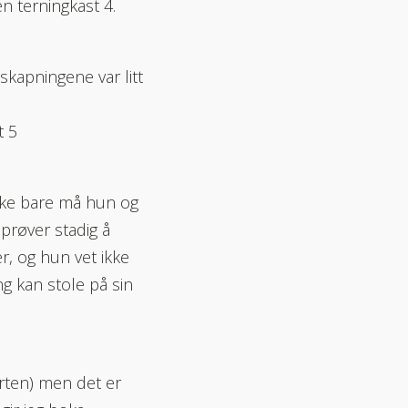
n terningkast 4.
 skapningene var litt
t 5
 Ikke bare må hun og
prøver stadig å
, og hun vet ikke
ng kan stole på sin
tarten) men det er