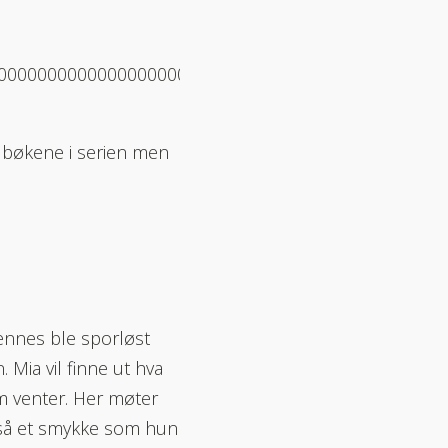
000000000000000000000000000000000000000000000
e bøkene i serien men
ennes ble sporløst
Mia vil finne ut hva
m venter. Her møter
også et smykke som hun