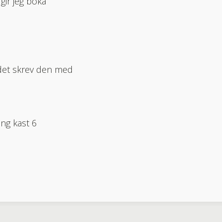
gir jeg boka
n det skrev den med
ing kast 6