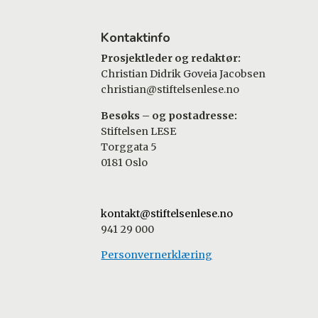
Kontaktinfo
Prosjektleder og redaktør:
Christian Didrik Goveia Jacobsen
christian@stiftelsenlese.no
Besøks – og postadresse:
Stiftelsen LESE
Torggata 5
0181 Oslo
kontakt@stiftelsenlese.no
941 29 000
Personvernerklæring