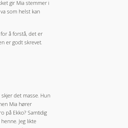
ket gir Mia stemmer i
Hva som helst kan
or å forstå, det er
en er godt skrevet.
 skjer det masse. Hun
 men Mia hører
ro på Ekko? Samtidig
enne. Jeg likte