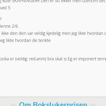
ig kule SKAPNINGER!!! Den er litt ekkel men utenom det 
kast 5
?
 denne 2/6
te ikke den den var veldig kjedelig men jeg likte hvorda
jeg likte hvordan de tenkte
oka er (veldig. red.anm) bra skal si Eg er imponert tern
Om Bokslukerprisen