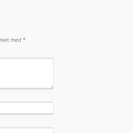
merket med
*