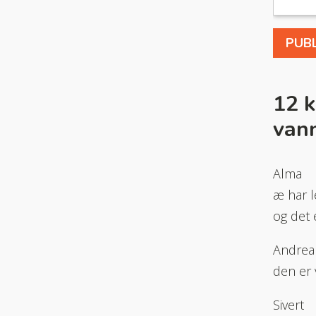
12 
van
Alma
æ har l
og det 
Andrea
den er 
Sivert