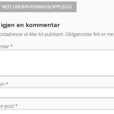
T NED UNDERVISNINGSOPPLEGG
 igjen en kommentar
stadresse vil ikke bli publisert.
Obligatoriske felt er 
ntar
*
avn
*
 e-post
*