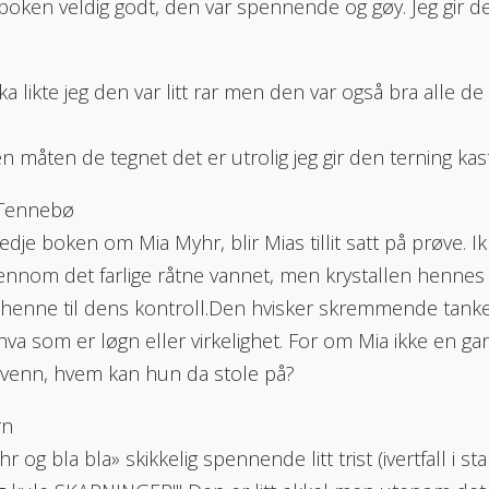
oken veldig godt, den var spennende og gøy. Jeg gir de
a likte jeg den var litt rar men den var også bra alle de
 måten de tegnet det er utrolig jeg gir den terning kas
Tennebø
redje boken om Mia Myhr, blir Mias tillit satt på prøve.
ennom det farlige råtne vannet, men krystallen hennes 
 henne til dens kontroll.Den hvisker skremmende tanker
hva som er løgn eller virkelighet. For om Mia ikke en ga
venn, hvem kan hun da stole på?
rn
r og bla bla» skikkelig spennende litt trist (ivertfall i s