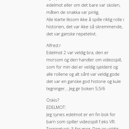
edelmot eller om det bare var skolen,
måten de snakka var pinlig,
Alle klarte liksom ikke å spille riktig rolle i
historien, det var ikke så skremmende,
det var ganske repetetivt.
Alfred.r
Edelmot 2 var veldig bra, den er
morsom og den handler om videospill,
som for min del er veldig sjeldent og
alle rollene og alt sånt var veldig gode
det var en ganske god historie og kule
tegninger… Jeg gir boken 5,5/6
Oskis?
EDELMOT:
Jeg synes edelmot er en fin bok for
barn som spiller videospill f.eks VR.
Terningkast: 3 for meg. Den er veldig