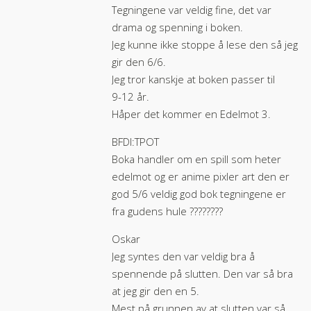
Tegningene var veldig fine, det var
drama og spenning i boken.
Jeg kunne ikke stoppe å lese den så jeg
gir den 6/6.
Jeg tror kanskje at boken passer til
9-12 år.
Håper det kommer en Edelmot 3.
BFDI:TPOT
Boka handler om en spill som heter
edelmot og er anime pixler art den er
god 5/6 veldig god bok tegningene er
fra gudens hule ????????
Oskar
Jeg syntes den var veldig bra å
spennende på slutten. Den var så bra
at jeg gir den en 5.
Mest på grunnen av at slutten var så