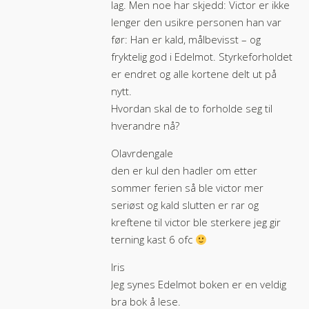
lag. Men noe har skjedd: Victor er ikke
lenger den usikre personen han var
før: Han er kald, målbevisst – og
fryktelig god i Edelmot. Styrkeforholdet
er endret og alle kortene delt ut på
nytt.
Hvordan skal de to forholde seg til
hverandre nå?
Olavrdengale
den er kul den hadler om etter
sommer ferien så ble victor mer
seriøst og kald slutten er rar og
kreftene til victor ble sterkere jeg gir
terning kast 6 ofc
Iris
Jeg synes Edelmot boken er en veldig
bra bok å lese.