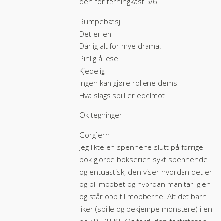
den for terningkast 5/6
Rumpebæsj
Det er en
Dårlig alt for mye drama!
Pinlig å lese
Kjedelig
Ingen kan gjøre rollene dems
Hva slags spill er edelmot
Ok tegninger
Gorg`ern
Jeg likte en spennene slutt på forrige
bok gjorde bokserien sykt spennende
og entuastisk, den viser hvordan det er
og bli mobbet og hvordan man tar igjen
og står opp til mobberne. Alt det barn
liker (spille og bekjempe monstere) i en