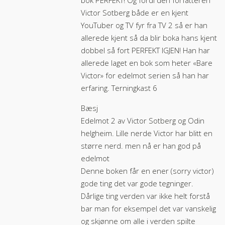
bok PERFEKT! Og fordi den forfatteren
Victor Sotberg både er en kjent
YouTuber og TV fyr fra TV 2 så er han
allerede kjent så da blir boka hans kjent
dobbel så fort PERFEKT IGJEN! Han har
allerede laget en bok som heter «Bare
Victor» for edelmot serien så han har
erfaring. Terningkast 6
Bæsj
Edelmot 2 av Victor Sotberg og Odin
helgheim. Lille nerde Victor har blitt en
større nerd. men nå er han god på
edelmot
Denne boken får en ener (sorry victor)
gode ting det var gode tegninger.
Dårlige ting verden var ikke helt forstå
bar man for eksempel det var vanskelig
og skjønne om alle i verden spilte