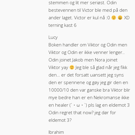
stemmen og lit mer seriøst. Odin
bestevennen til Victor ble med på den
ander laget. Victor er kul nå :0
XD
terning kast 6
Lucy
Boken handler om Viktor og Odin men
Viktor og Odin er ikke venner lenger..
Odin joinet Jakob men Nora joinet
Viktor yay
Jeg ble så glad når jeg fikk
den… er det forsatt uansett jeg syns
den er spennene og gøy jeg gir den en
10000/10 den var ganske bra Viktor blir
mye bedre han er en Nekromanse ikke
en healer (´・ω・`) pls lag en eldemot 3
Odin regret that now? jeg dør for
eldemot 3?
Ibrahim