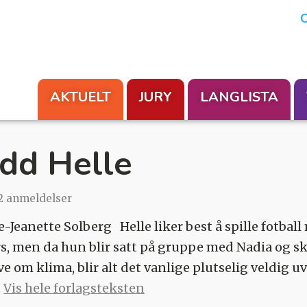
En aksjon fra Foreningen Les
O
AKTUELT
JURY
LANGLISTA
dd Helle
2 anmeldelser
e-Jeanette Solberg Helle liker best å spille fotba
rs, men da hun blir satt på gruppe med Nadia og sk
 om klima, blir alt det vanlige plutselig veldig uv
n
Vis hele forlagsteksten