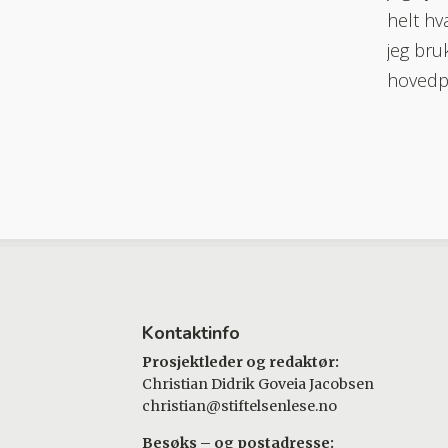
helt hv
jeg bruk
hovedpe
Kontaktinfo
Prosjektleder og redaktør:
Christian Didrik Goveia Jacobsen
christian@stiftelsenlese.no
Besøks – og postadresse: