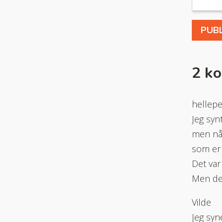
2 k
hellepel
Jeg syn
men når
som er 
Det var 
Men den
Vilde
Jeg syn