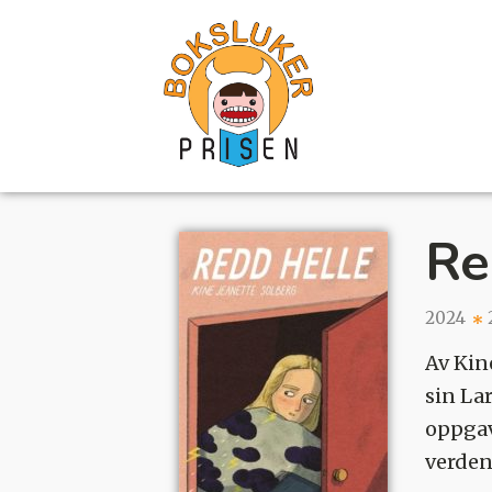
Re
2024
Av Kin
sin La
oppgave
verde