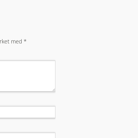
merket med
*