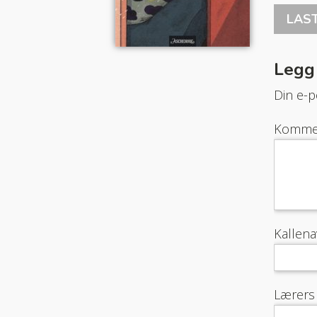
LAS
Legg
Din e-po
Komme
Kallen
Lærers