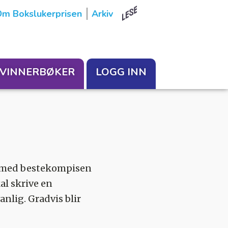
m Bokslukerprisen
Arkiv
VINNERBØKER
LOGG INN
ll med bestekompisen
al skrive en
anlig. Gradvis blir