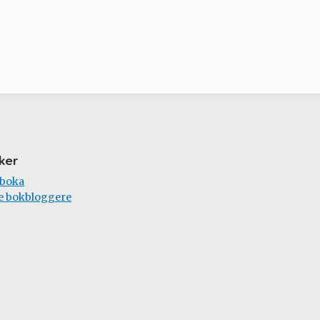
ker
 boka
e bokbloggere