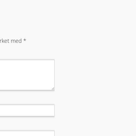
merket med
*