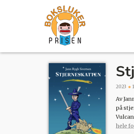
St
2023
Av Jan
på stj
Vulcan
hele f