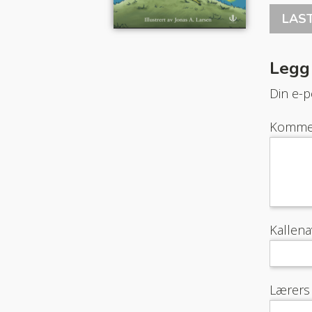
LAS
Legg
Din e-po
Komme
Kallen
Lærers