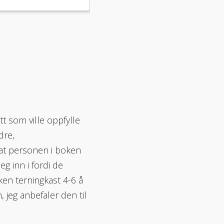
t som ville oppfylle
dre,
 at personen i boken
seg inn i fordi de
ken terningkast 4-6 å
 jeg anbefaler den til