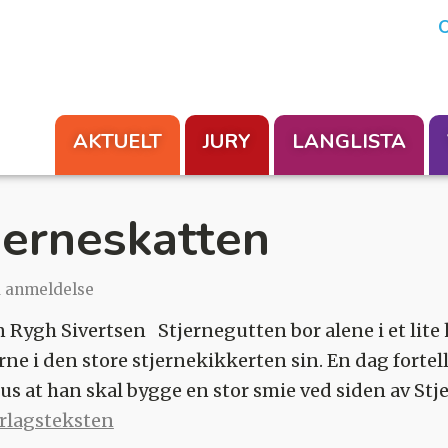
En aksjon fra Foreningen Les
O
AKTUELT
JURY
LANGLISTA
jerneskatten
1 anmeldelse
n Rygh Sivertsen Stjernegutten bor alene i et lite 
erne i den store stjernekikkerten sin. En dag fort
us at han skal bygge en stor smie ved siden av St
orlagsteksten