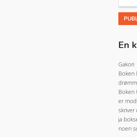
En 
Gakori
Boken h
drømmen
Boken t
er modig
skriver
ja boks
noen so