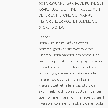
60 FORSVUNNET BARNA, DE KUNNE SE I
KRÅKEHUSET OG FINNET TROLLE, MEN
DET ER EN HISTORIE OG I VÆR AV
HISTORIENE ER POLITIET DUMME OG
STORE IDIOTER.
Kasper
Boka «Trollheim: Kråkeslottets
hemmelighet» er skrevet av Arne
Lindmo. Boka handler om Adam. Han
har nettopp flyttet til en ny by. På veien
til skolen møter han Tara og Tobias. De
blir veldig gode venner. På veien får
Tara en skrudd idé, hun vil gå inn i
kråkeslottet, et falleferdig, stort og
skummelt hus! Tobias og Adam venter
utenfor, men Tara kommer ikke ut igjen!
Hva som kommer til å skje videre i boka