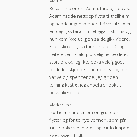
Martin
Boka handler om Adam, tara og Tobias.
Adam hadde nettopp flytta til trollheim
og hadde ingen venner. På vei til skolen
en dag gikk tara inn i et gigantisk hus og
hun kom ikke ut igjen så de gikk videre.
Etter skolen gikk di inn i huset får og
Leite etter Tarald plutselig hørte de et
stort brakk. Jeg likte boka veldig godt
fordi det skjedde alltid noe nytt og det
var veldig spennende. Jeg gir den
terning kast 6. jeg anbefaler boka til
bokslukerprisen.
Madeleine
trollheim handler om en gutt som
flytter og for to nye venner . som går
inn i spøkelses huset. og blir kidnappet
av et svært troll.