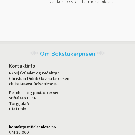
Det kunne vært litt mere bilder.
Om Bokslukerprisen
Kontaktinfo
Prosjektleder og redaktør:
Christian Didrik Goveia Jacobsen
christian@stiftelsenlese.no
Besøks – og postadresse:
Stiftelsen LESE
Torggata 5
0181 Oslo
kontakt@stiftelsenlese.no
941 29 000