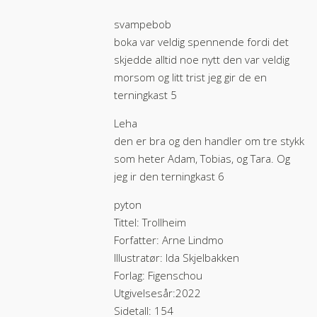
svampebob
boka var veldig spennende fordi det
skjedde alltid noe nytt den var veldig
morsom og litt trist jeg gir de en
terningkast 5
Leha
den er bra og den handler om tre stykk
som heter Adam, Tobias, og Tara. Og
jeg ir den terningkast 6
pyton
Tittel: Trollheim
Forfatter: Arne Lindmo
Illustratør: Ida Skjelbakken
Forlag: Figenschou
Utgivelsesår:2022
Sidetall: 154