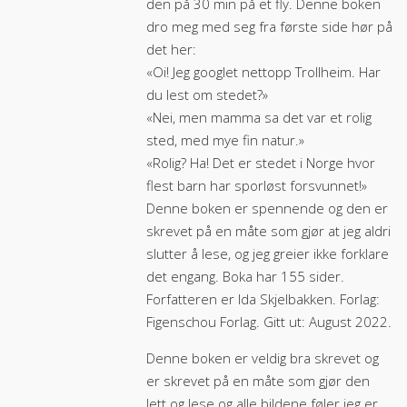
den på 30 min på et fly. Denne boken
dro meg med seg fra første side hør på
det her:
«Oi! Jeg googlet nettopp Trollheim. Har
du lest om stedet?»
«Nei, men mamma sa det var et rolig
sted, med mye fin natur.»
«Rolig? Ha! Det er stedet i Norge hvor
flest barn har sporløst forsvunnet!»
Denne boken er spennende og den er
skrevet på en måte som gjør at jeg aldri
slutter å lese, og jeg greier ikke forklare
det engang. Boka har 155 sider.
Forfatteren er Ida Skjelbakken. Forlag:
Figenschou Forlag. Gitt ut: August 2022.
Denne boken er veldig bra skrevet og
er skrevet på en måte som gjør den
lett og lese og alle bildene føler jeg er