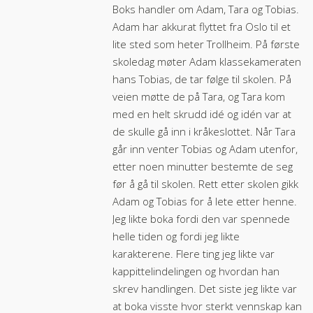
Boks handler om Adam, Tara og Tobias.
Adam har akkurat flyttet fra Oslo til et
lite sted som heter Trollheim. På første
skoledag møter Adam klassekameraten
hans Tobias, de tar følge til skolen. På
veien møtte de på Tara, og Tara kom
med en helt skrudd idé og idén var at
de skulle gå inn i kråkeslottet. Når Tara
går inn venter Tobias og Adam utenfor,
etter noen minutter bestemte de seg
før å gå til skolen. Rett etter skolen gikk
Adam og Tobias for å lete etter henne.
Jeg likte boka fordi den var spennede
helle tiden og fordi jeg likte
karakterene. Flere ting jeg likte var
kappittelindelingen og hvordan han
skrev handlingen. Det siste jeg likte var
at boka visste hvor sterkt vennskap kan