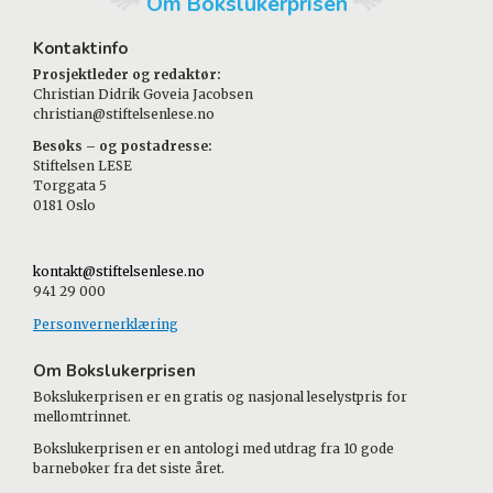
Om Bokslukerprisen
Kontaktinfo
Prosjektleder og redaktør:
Christian Didrik Goveia Jacobsen
christian@stiftelsenlese.no
Besøks – og postadresse:
Stiftelsen LESE
Torggata 5
0181 Oslo
kontakt@stiftelsenlese.no
941 29 000
Personvernerklæring
Om Bokslukerprisen
Bokslukerprisen er en gratis og nasjonal leselystpris for
mellomtrinnet.
Bokslukerprisen er en antologi med utdrag fra 10 gode
barnebøker fra det siste året.