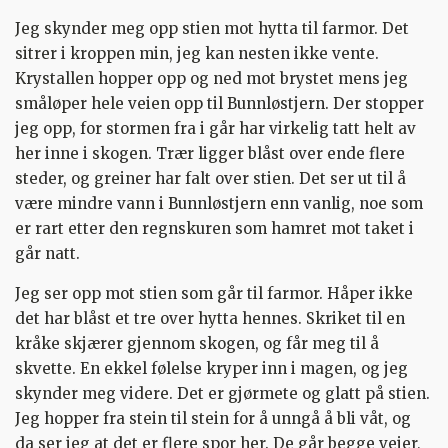
Jeg skynder meg opp stien mot hytta til farmor. Det
sitrer i kroppen min, jeg kan nesten ikke vente.
Krystallen hopper opp og ned mot brystet mens jeg
småløper hele veien opp til Bunnløstjern. Der stopper
jeg opp, for stormen fra i går har virkelig tatt helt av
her inne i skogen. Trær ligger blåst over ende flere
steder, og greiner har falt over stien. Det ser ut til å
være mindre vann i Bunnløstjern enn vanlig, noe som
er rart etter den regnskuren som hamret mot taket i
går natt.
Jeg ser opp mot stien som går til farmor. Håper ikke
det har blåst et tre over hytta hennes. Skriket til en
kråke skjærer gjennom skogen, og får meg til å
skvette. En ekkel følelse kryper inn i magen, og jeg
skynder meg videre. Det er gjørmete og glatt på stien.
Jeg hopper fra stein til stein for å unngå å bli våt, og
da ser jeg at det er flere spor her. De går begge veier,