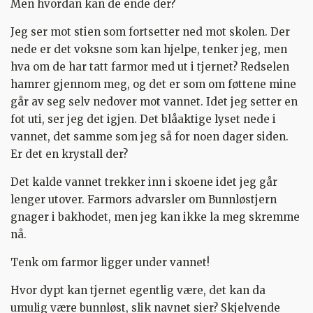
Men hvordan kan de ende der?
Jeg ser mot stien som fortsetter ned mot skolen. Der
nede er det voksne som kan hjelpe, tenker jeg, men
hva om de har tatt farmor med ut i tjernet? Redselen
hamrer gjennom meg, og det er som om føttene mine
går av seg selv nedover mot vannet. Idet jeg setter en
fot uti, ser jeg det igjen. Det blåaktige lyset nede i
vannet, det samme som jeg så for noen dager siden.
Er det en krystall der?
Det kalde vannet trekker inn i skoene idet jeg går
lenger utover. Farmors advarsler om Bunnløstjern
gnager i bakhodet, men jeg kan ikke la meg skremme
nå.
Tenk om farmor ligger under vannet!
Hvor dypt kan tjernet egentlig være, det kan da
umulig være bunnløst, slik navnet sier? Skjelvende