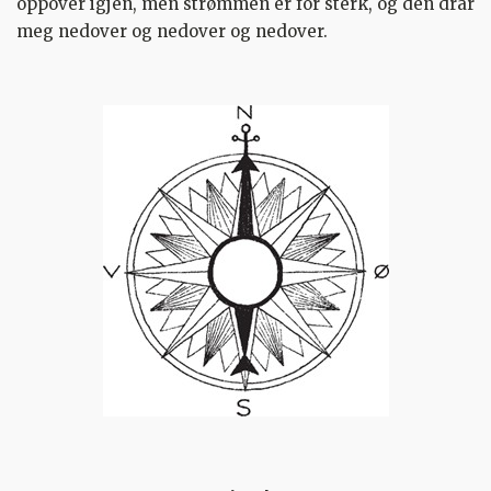
oppover igjen, men strømmen er for sterk, og den drar
meg nedover og nedover og nedover.