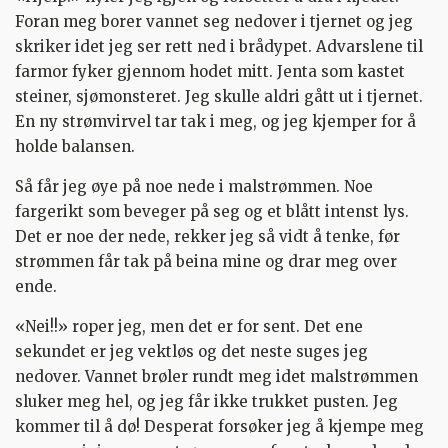
Foran meg borer vannet seg nedover i tjernet og jeg
skriker idet jeg ser rett ned i brådypet. Advarslene til
farmor fyker gjennom hodet mitt. Jenta som kastet
steiner, sjømonsteret. Jeg skulle aldri gått ut i tjernet.
En ny strømvirvel tar tak i meg, og jeg kjemper for å
holde balansen.
Så får jeg øye på noe nede i malstrømmen. Noe
fargerikt som beveger på seg og et blått intenst lys.
Det er noe der nede, rekker jeg så vidt å tenke, før
strømmen får tak på beina mine og drar meg over
ende.
«Nei!!» roper jeg, men det er for sent. Det ene
sekundet er jeg vektløs og det neste suges jeg
nedover. Vannet brøler rundt meg idet malstrømmen
sluker meg hel, og jeg får ikke trukket pusten. Jeg
kommer til å dø! Desperat forsøker jeg å kjempe meg