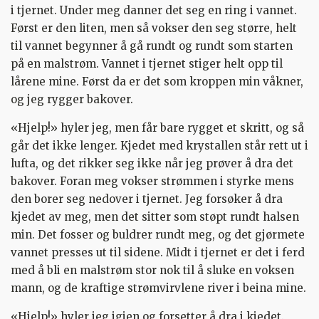
i tjernet. Under meg danner det seg en ring i vannet.
Først er den liten, men så vokser den seg større, helt
til vannet begynner å gå rundt og rundt som starten
på en malstrøm. Vannet i tjernet stiger helt opp til
lårene mine. Først da er det som kroppen min våkner,
og jeg rygger bakover.
«Hjelp!» hyler jeg, men får bare rygget et skritt, og så
går det ikke lenger. Kjedet med krystallen står rett ut i
lufta, og det rikker seg ikke når jeg prøver å dra det
bakover. Foran meg vokser strømmen i styrke mens
den borer seg nedover i tjernet. Jeg forsøker å dra
kjedet av meg, men det sitter som støpt rundt halsen
min. Det fosser og buldrer rundt meg, og det gjørmete
vannet presses ut til sidene. Midt i tjernet er det i ferd
med å bli en malstrøm stor nok til å sluke en voksen
mann, og de kraftige strømvirvlene river i beina mine.
«Hjelp!» hyler jeg igjen og forsetter å dra i kjedet.