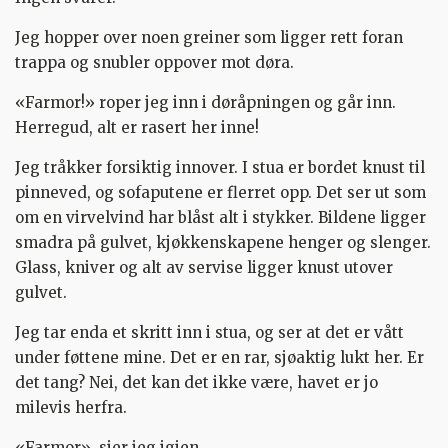
Jeg hopper over noen greiner som ligger rett foran
trappa og snubler oppover mot døra.
«Farmor!» roper jeg inn i døråpningen og går inn.
Herregud, alt er rasert her inne!
Jeg tråkker forsiktig innover. I stua er bordet knust til
pinneved, og sofaputene er flerret opp. Det ser ut som
om en virvelvind har blåst alt i stykker. Bildene ligger
smadra på gulvet, kjøkkenskapene henger og slenger.
Glass, kniver og alt av servise ligger knust utover
gulvet.
Jeg tar enda et skritt inn i stua, og ser at det er vått
under føttene mine. Det er en rar, sjøaktig lukt her. Er
det tang? Nei, det kan det ikke være, havet er jo
milevis herfra.
«Farmor», sier jeg igjen.