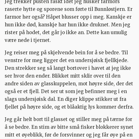
Jeg trekker pusten raskt idet jeg husker farmors
raserte hytte og sporene som førte til Bunnløstjern. Er
farmor her også? Håpet blusser opp i meg. Kanskje er
hun ikke død, kanskje har hun ikke druknet. Men jeg
rister på hodet, det går jo ikke an. Dette kan umulig
være nede i tjernet.
Jeg reiser meg på skjelvende bein for å se bedre. Til
venstre for meg ligger det en undersjøisk fjellkjede.
Den strekker seg så langt bortover i havet at jeg ikke
ser hvor den ender. Blikket mitt sklir over til den
andre siden av glasskuppelen, mot høyre side, der det
også er et fjell. Det ser ut som jeg befinner meg i en
slags undersjøisk dal. En diger klippe stikker ut fra
fjellet på høyre side, og et blåaktig lys kommer derfra.
Jeg går helt bort til glasset og stiller meg på tærne for
å se bedre. En stim av bitte små fisker blokkerer synet
mitt et øyeblikk, før de forsvinner og jeg får øye på en