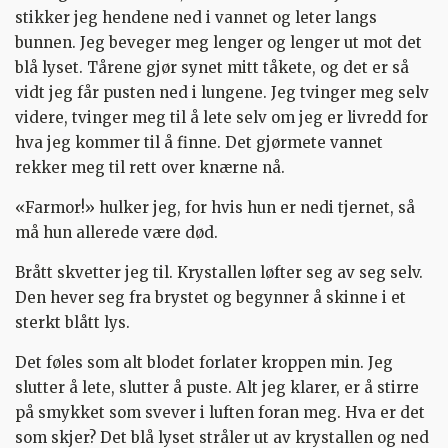
stikker jeg hendene ned i vannet og leter langs
bunnen. Jeg beveger meg lenger og lenger ut mot det
blå lyset. Tårene gjør synet mitt tåkete, og det er så
vidt jeg får pusten ned i lungene. Jeg tvinger meg selv
videre, tvinger meg til å lete selv om jeg er livredd for
hva jeg kommer til å finne. Det gjørmete vannet
rekker meg til rett over knærne nå.
«Farmor!» hulker jeg, for hvis hun er nedi tjernet, så
må hun allerede være død.
Brått skvetter jeg til. Krystallen løfter seg av seg selv.
Den hever seg fra brystet og begynner å skinne i et
sterkt blått lys.
Det føles som alt blodet forlater kroppen min. Jeg
slutter å lete, slutter å puste. Alt jeg klarer, er å stirre
på smykket som svever i luften foran meg. Hva er det
som skjer? Det blå lyset stråler ut av krystallen og ned