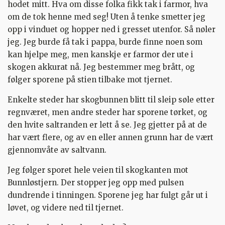
hodet mitt. Hva om disse folka fikk tak i farmor, hva
om de tok henne med seg! Uten å tenke smetter jeg
opp i vinduet og hopper ned i gresset utenfor. Så nøler
jeg. Jeg burde få tak i pappa, burde finne noen som
kan hjelpe meg, men kanskje er farmor der ute i
skogen akkurat nå. Jeg bestemmer meg brått, og
følger sporene på stien tilbake mot tjernet.
Enkelte steder har skogbunnen blitt til sleip søle etter
regnværet, men andre steder har sporene tørket, og
den hvite saltranden er lett å se. Jeg gjetter på at de
har vært flere, og av en eller annen grunn har de vært
gjennomvåte av saltvann.
Jeg følger sporet hele veien til skogkanten mot
Bunnløstjern. Der stopper jeg opp med pulsen
dundrende i tinningen. Sporene jeg har fulgt går ut i
løvet, og videre ned til tjernet.