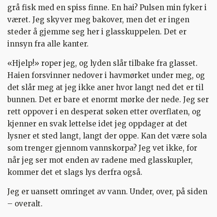
grå fisk med en spiss finne. En hai? Pulsen min fyker i
været. Jeg skyver meg bakover, men det er ingen
steder å gjemme seg her i glasskuppelen. Det er
innsyn fra alle kanter.
«Hjelp!» roper jeg, og lyden slår tilbake fra glasset.
Haien forsvinner nedover i havmørket under meg, og
det slår meg at jeg ikke aner hvor langt ned det er til
bunnen. Det er bare et enormt mørke der nede. Jeg ser
rett oppover i en desperat søken etter overflaten, og
kjenner en svak lettelse idet jeg oppdager at det
lysner et sted langt, langt der oppe. Kan det være sola
som trenger gjennom vannskorpa? Jeg vet ikke, for
når jeg ser mot enden av radene med glasskupler,
kommer det et slags lys derfra også.
Jeg er uansett omringet av vann. Under, over, på siden
– overalt.