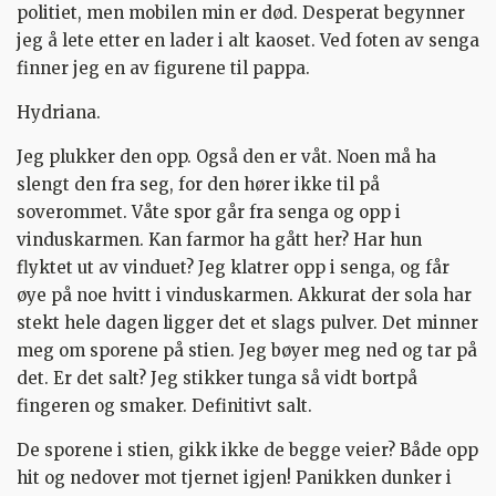
politiet, men mobilen min er død. Desperat begynner
jeg å lete etter en lader i alt kaoset. Ved foten av senga
finner jeg en av figurene til pappa.
Hydriana.
Jeg plukker den opp. Også den er våt. Noen må ha
slengt den fra seg, for den hører ikke til på
soverommet. Våte spor går fra senga og opp i
vinduskarmen. Kan farmor ha gått her? Har hun
flyktet ut av vinduet? Jeg klatrer opp i senga, og får
øye på noe hvitt i vinduskarmen. Akkurat der sola har
stekt hele dagen ligger det et slags pulver. Det minner
meg om sporene på stien. Jeg bøyer meg ned og tar på
det. Er det salt? Jeg stikker tunga så vidt bortpå
fingeren og smaker. Definitivt salt.
De sporene i stien, gikk ikke de begge veier? Både opp
hit og nedover mot tjernet igjen! Panikken dunker i