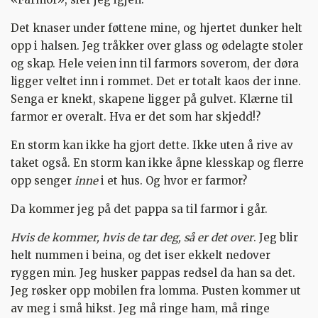
Det knaser under føttene mine, og hjertet dunker helt
opp i halsen. Jeg tråkker over glass og ødelagte stoler
og skap. Hele veien inn til farmors soverom, der døra
ligger veltet inn i rommet. Det er totalt kaos der inne.
Senga er knekt, skapene ligger på gulvet. Klærne til
farmor er overalt. Hva er det som har skjedd!?
En storm kan ikke ha gjort dette. Ikke uten å rive av
taket også. En storm kan ikke åpne klesskap og flerre
opp senger
inne
i et hus. Og hvor er farmor?
Da kommer jeg på det pappa sa til farmor i går.
Hvis de kommer, hvis de tar deg, så er det over
. Jeg blir
helt nummen i beina, og det iser ekkelt nedover
ryggen min. Jeg husker pappas redsel da han sa det.
Jeg røsker opp mobilen fra lomma. Pusten kommer ut
av meg i små hikst. Jeg må ringe ham, må ringe