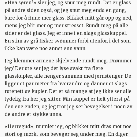
«Hva søren?» sier jeg, og snur meg rundt. Det er glass
på andre siden også, og jeg snur meg enda en gang,
bare for å finne mer glass. Blikket mitt går opp og ned,
mens jeg blir mer og mer stresset. Rundt meg på alle
sider er det glass. Jeg er inne i en slags glasskuppel.
En stim av grå fisker svømmer forbi utenfor, i det som
ikke kan være noe annet enn vann.
Jeg klemmer armene skjelvende rundt meg. Drømmer
jeg? Der ute ser jeg det lyse svakt fra flere
glasskupler, alle henger sammen med jernstenger. De
ligger et par meter fra hverandre og danner et slags
rutenett av kupler. Det er så mange at jeg ikke ser alle
tydelig fra her jeg sitter. Min kuppel er helt ytterst på
den ene enden, og jeg tror jeg ser bevegelser i noen av
de andre et stykke unna.
«Herregud», mumler jeg, og blikket mitt dras mot noe
stort og mørkt som beveger seg under meg. En diger