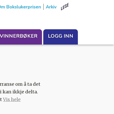
m Bokslukerprisen
Arkiv
VINNERBØKER
LOGG INN
rranse om å ta det
i kan ikkje delta.
at
Vis hele