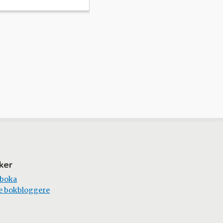
ker
 boka
e bokbloggere