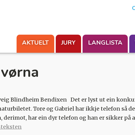
En aksjon fra Foreningen Les
O
AKTUELT
JURY
LANGLISTA
vørna
veig Blindheim Bendixen Det er lyst ut ein konku
aturbiletet. Tore og Gabriel har ikkje telefon så de
, derimot, har ein dyr telefon og han er sikker på 
steksten