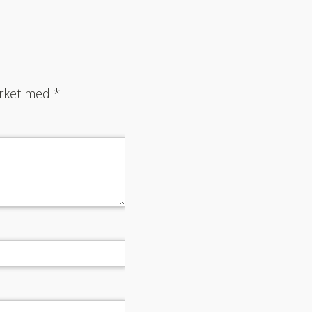
merket med
*