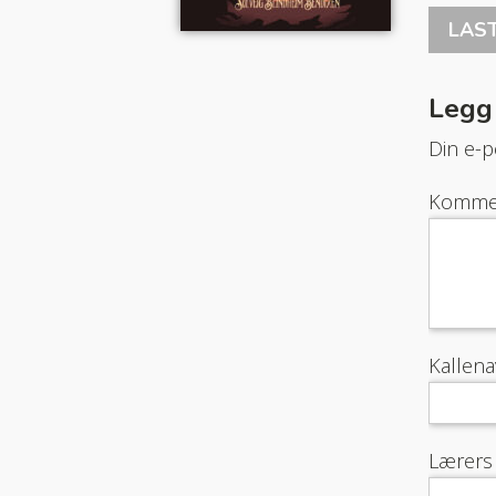
LAS
Legg
Din e-po
Komme
Kallen
Lærers