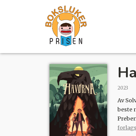
Ha
2023
Av Sol
beste n
Preben
forlag