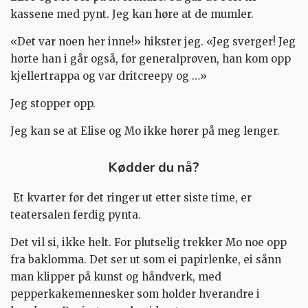
kassene med pynt. Jeg kan høre at de mumler.
«Det var noen her inne!» hikster jeg. «Jeg sverger! Jeg
hørte han i går også, før generalprøven, han kom opp
kjellertrappa og var dritcreepy og …»
Jeg stopper opp.
Jeg kan se at Elise og Mo ikke hører på meg lenger.
Kødder du nå?
Et kvarter før det ringer ut etter siste time, er
teatersalen ferdig pynta.
Det vil si, ikke helt. For plutselig trekker Mo noe opp
fra baklomma. Det ser ut som ei papirlenke, ei sånn
man klipper på kunst og håndverk, med
pepperkakemennesker som holder hverandre i