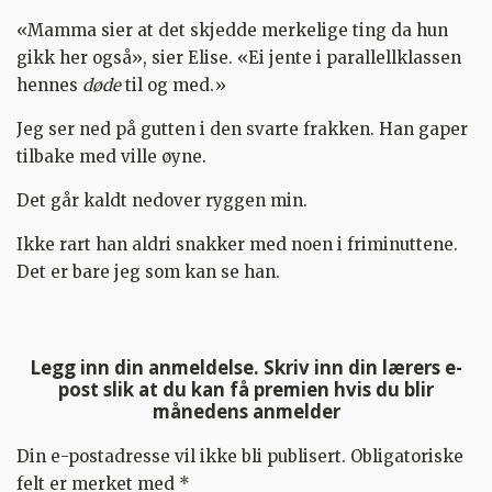
«Mamma sier at det skjedde merkelige ting da hun
gikk her også», sier Elise. «Ei jente i parallellklassen
hennes
døde
til og med.»
Jeg ser ned på gutten i den svarte frakken. Han gaper
tilbake med ville øyne.
Det går kaldt nedover ryggen min.
Ikke rart han aldri snakker med noen i friminuttene.
Det er bare jeg som kan se han.
Legg inn din anmeldelse. Skriv inn din lærers e-
post slik at du kan få premien hvis du blir
månedens anmelder
Din e-postadresse vil ikke bli publisert.
Obligatoriske
felt er merket med
*