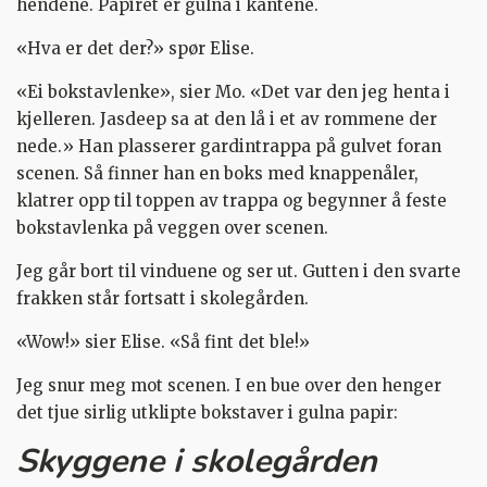
hendene. Papiret er gulna i kantene.
«Hva er det der?» spør Elise.
«Ei bokstavlenke», sier Mo. «Det var den jeg henta i
kjelleren. Jasdeep sa at den lå i et av rommene der
nede.» Han plasserer gardintrappa på gulvet foran
scenen. Så finner han en boks med knappenåler,
klatrer opp til toppen av trappa og begynner å feste
bokstavlenka på veggen over scenen.
Jeg går bort til vinduene og ser ut. Gutten i den svarte
frakken står fortsatt i skolegården.
«Wow!» sier Elise. «Så fint det ble!»
Jeg snur meg mot scenen. I en bue over den henger
det tjue sirlig utklipte bokstaver i gulna papir:
Skyggene
i
skolegården