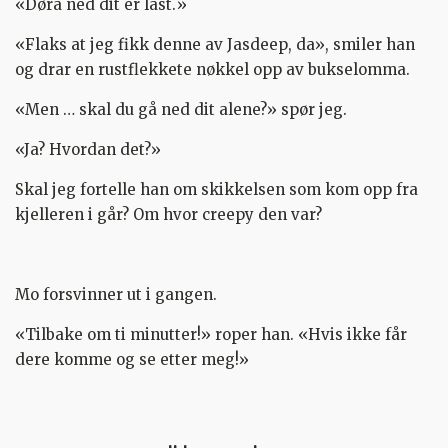
«Døra ned dit er låst.»
«Flaks at jeg fikk denne av Jasdeep, da», smiler han
og drar en rustflekkete nøkkel opp av bukselomma.
«Men … skal du gå ned dit alene?» spør jeg.
«Ja? Hvordan det?»
Skal jeg fortelle han om skikkelsen som kom opp fra
kjelleren i går? Om hvor creepy den var?
Mo forsvinner ut i gangen.
«Tilbake om ti minutter!» roper han. «Hvis ikke får
dere komme og se etter meg!»