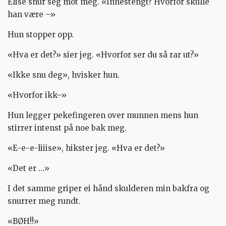
Elise snur seg mot meg. «Innestengt? Hvorfor skulle
han være –»
Hun stopper opp.
«Hva er det?» sier jeg. «Hvorfor ser du så rar ut?»
«Ikke snu deg», hvisker hun.
«Hvorfor ikk–»
Hun legger pekefingeren over munnen mens hun
stirrer intenst på noe bak meg.
«E-e-e-liiise», hikster jeg. «Hva er det?»
«Det er …»
I det samme griper ei hånd skulderen min bakfra og
snurrer meg rundt.
«BØH!!»