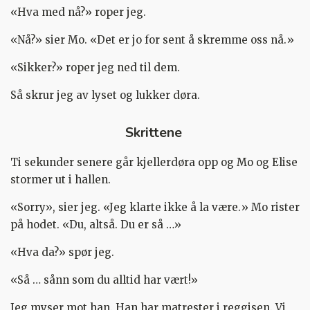
«Hva med nå?» roper jeg.
«Nå?» sier Mo. «Det er jo for sent å skremme oss nå.»
«Sikker?» roper jeg ned til dem.
Så skrur jeg av lyset og lukker døra.
Skrittene
Ti sekunder senere går kjellerdøra opp og Mo og Elise
stormer ut i hallen.
«Sorry», sier jeg. «Jeg klarte ikke å la være.» Mo rister
på hodet. «Du, altså. Du er så …»
«Hva da?» spør jeg.
«Så … sånn som du alltid har vært!»
Jeg myser mot han. Han har matrester i reggisen. Vi