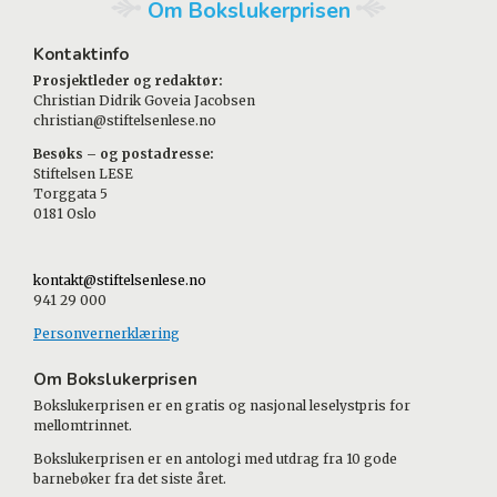
Om Bokslukerprisen
Kontaktinfo
Prosjektleder og redaktør:
Christian Didrik Goveia Jacobsen
christian@stiftelsenlese.no
Besøks – og postadresse:
Stiftelsen LESE
Torggata 5
0181 Oslo
kontakt@stiftelsenlese.no
941 29 000
Personvernerklæring
Om Bokslukerprisen
Bokslukerprisen er en gratis og nasjonal leselystpris for
mellomtrinnet.
Bokslukerprisen er en antologi med utdrag fra 10 gode
barnebøker fra det siste året.