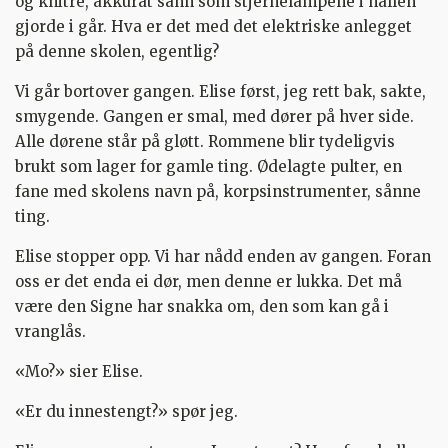
og knitre, akkurat sånn som stjernelampene i hallen
gjorde i går. Hva er det med det elektriske anlegget
på denne skolen, egentlig?
Vi går bortover gangen. Elise først, jeg rett bak, sakte,
smygende. Gangen er smal, med dører på hver side.
Alle dørene står på gløtt. Rommene blir tydeligvis
brukt som lager for gamle ting. Ødelagte pulter, en
fane med skolens navn på, korpsinstrumenter, sånne
ting.
Elise stopper opp. Vi har nådd enden av gangen. Foran
oss er det enda ei dør, men denne er lukka. Det må
være den Signe har snakka om, den som kan gå i
vranglås.
«Mo?» sier Elise.
«Er du innestengt?» spør jeg.