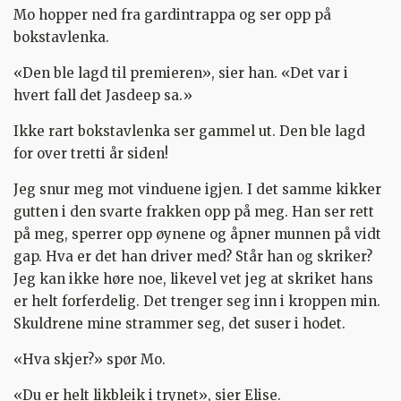
Mo hopper ned fra gardintrappa og ser opp på
bokstavlenka.
«Den ble lagd til premieren», sier han. «Det var i
hvert fall det Jasdeep sa.»
Ikke rart bokstavlenka ser gammel ut. Den ble lagd
for over tretti år siden!
Jeg snur meg mot vinduene igjen. I det samme kikker
gutten i den svarte frakken opp på meg. Han ser rett
på meg, sperrer opp øynene og åpner munnen på vidt
gap. Hva er det han driver med? Står han og skriker?
Jeg kan ikke høre noe, likevel vet jeg at skriket hans
er helt forferdelig. Det trenger seg inn i kroppen min.
Skuldrene mine strammer seg, det suser i hodet.
«Hva skjer?» spør Mo.
«Du er helt likbleik i trynet», sier Elise.