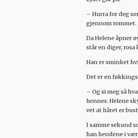
– Hurra for deg som
gjennom rommet.
Da Helene åpner øy
står en diger, ros
Han er sminket hvi
Det er en føkkings
– Og si meg så hva
hennes. Helene sky
vet at håret er bus
I samme sekund som
han hendene i være