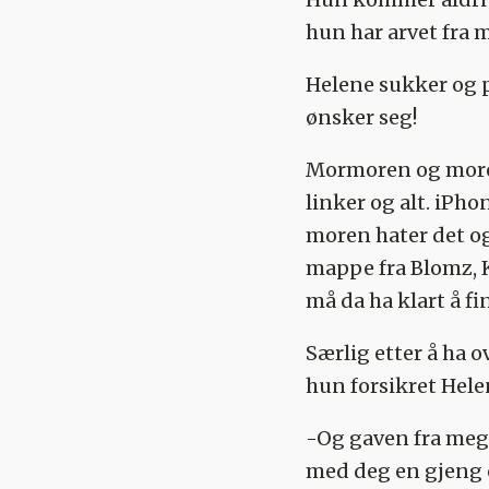
hun har arvet fra
Helene sukker og p
ønsker seg!
Mormoren og moren 
linker og alt. iPh
moren hater det og 
mappe fra Blomz, 
må da ha klart å f
Særlig etter å ha 
hun forsikret Hele
-Og gaven fra meg
med deg en gjeng o