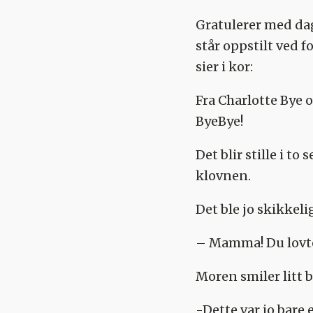
Gratulerer med da
står oppstilt ved 
sier i kor:
Fra Charlotte Bye o
ByeBye!
Det blir stille i t
klovnen.
Det ble jo skikkeli
– Mamma! Du lovte! 
Moren smiler litt 
-Dette var jo bare