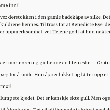
omme inn?
er dørstokken i den gamle badekåpa av silke. Det
uldrene hennes. Til tross for at Benedicte Bye, d
ker oppmerksomhet, vet Helene godt at hun nekter 
.
, sier mormoren og gir henne en liten eske. – Grat
seg for å smile. Hun åpner lokket og løfter opp e
rmor!
lumpete kjedet. Det er kanskje ekte gull. Men også
il å bruke det. Det vil bli liggende i skrinet med