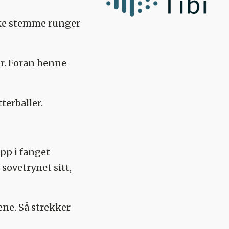
terke stemme runger
er. Foran henne
terballer.
pp i fanget
sovetrynet sitt,
ene. Så strekker