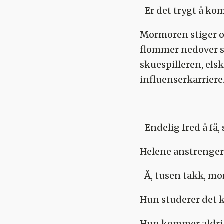
-Er det trygt å k
Mormoren stiger ov
flommer nedover sk
skuespilleren, els
influenserkarriere
-Endelig fred å få
Helene anstrenger 
-Å, tusen takk, mo
Hun studerer det k
Hun kommer aldri t