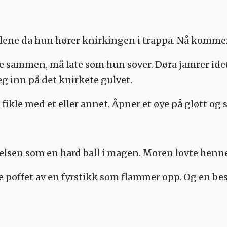
lene da hun hører knirkingen i trappa. Nå kommer
sammen, må late som hun sover. Døra jamrer idet 
seg inn på det knirkete gulvet.
fikle med et eller annet. Åpner et øye på gløtt og 
lsen som en hard ball i magen. Moren lovte henne å
e poffet av en fyrstikk som flammer opp. Og en be