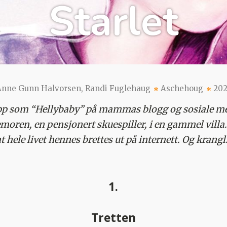
Starlet
Anne Gunn Halvorsen, Randi Fuglehaug
Aschehoug
202
pp som “Hellybaby” på mammas blogg og sosiale med
en, en pensjonert skuespiller, i en gammel villa. 
v at hele livet hennes brettes ut på internett. Og krang
1.
Tretten