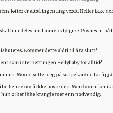
ens løfter er altså ingenting verdt. Heller ikke d
skal hun deles med morens følgere. Pushes ut på 
kuteres. Kommer dette aldri til å ta slutt?
jent som internettungen Hellybaby for alltid?
mmen. Moren setter seg på sengekanten for å gjør
l å be henne om å ikke poste den. Men hun orker ik
g hun orker ikke krangle mer enn nødvendig.