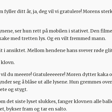
 fyller ditt år, ja, deg vil vi gratulere! Morens s
nene, ser hun rett på mobilen i stativet. Den film
a kake med tretten lys. Og en vilt fremmed mann.
t i ansiktet. Mellom hendene hans svever røde glit
 klovn.
 vil du meeere! Gratuleeeeere! Moren dytter kaka o
nder seg å blåse ut alle lysene. Hun gremmes over 
tete og stygt.
 det siste lyset slukkes, fanger klovnen alle ball
t, bykser fram og tar en salto.