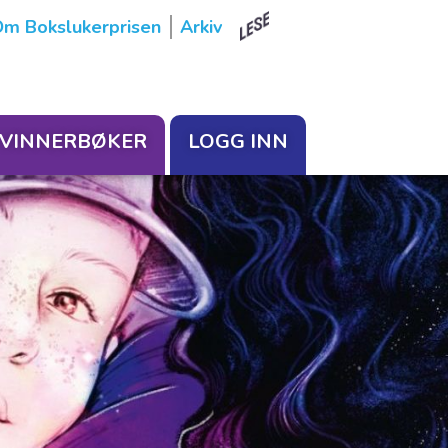
m Bokslukerprisen
Arkiv
VINNERBØKER
LOGG INN