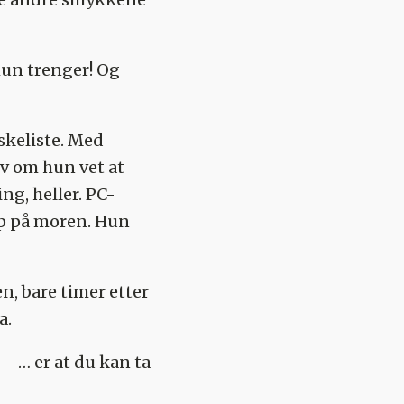
hun trenger! Og
skeliste. Med
lv om hun vet at
ng, heller. PC-
pp på moren. Hun
, bare timer etter
a.
 … er at du kan ta