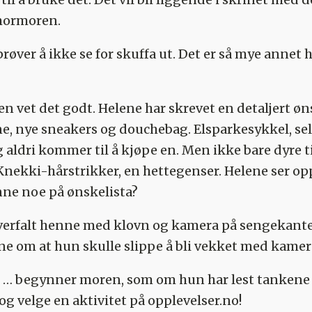
 mormoren.
røver å ikke se for skuffa ut. Det er så mye annet 
vet det godt. Helene har skrevet en detaljert øn
one, nye sneakers og douchebag. Elsparkesykkel, se
aldri kommer til å kjøpe en. Men ikke bare dyre ti
Knekki-hårstrikker, en hettegenser. Helene ser o
inne noe på ønskelista?
overfalt henne med klovn og kamera på sengekanten
ne om at hun skulle slippe å bli vekket med kamer
 … begynner moren, som om hun har lest tankene –
g velge en aktivitet på opplevelser.no!