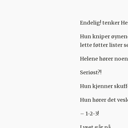
Endelig! tenker He
Hun kniper øynene 
lette føtter lister 
Helene hører noen 
Seriøst?!
Hun kjenner skuffe
Hun hører det vesl
– 1-2-3!
Lyset går på.