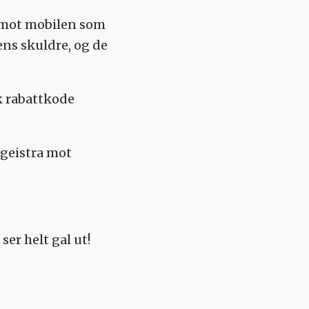
g mot mobilen som
ns skuldre, og de
uk rabattkode
egeistra mot
er helt gal ut!