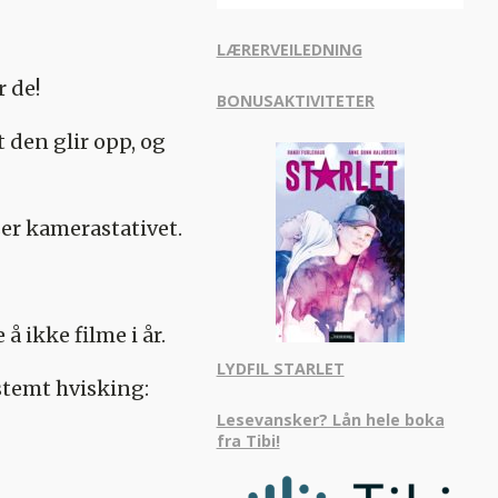
LÆRERVEILEDNING
 de!
BONUSAKTIVITETER
den glir opp, og
ser kamerastativet.
 ikke filme i år.
LYDFIL STARLET
stemt hvisking:
Lesevansker? Lån hele boka
fra Tibi!