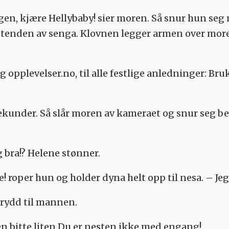
gen, kjære Hellybaby! sier moren. Så snur hun se
fotenden av senga. Klovnen legger armen over more
g opplevelser.no, til alle festlige anledninger: Br
o sekunder. Så slår moren av kameraet og snur seg b
g bra!? Helene stønner.
roper hun og holder dyna helt opp til nesa. – Jeg s
brydd til mannen.
 en bitte liten Du er nesten ikke med engang!