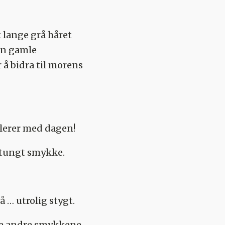
 lange grå håret
en gamle
å bidra til morens
ulerer med dagen!
t tungt smykke.
 … utrolig stygt.
 de andre smykkene