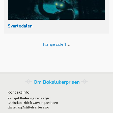
Svartedalen
Sidepaginering
Forrige side
1
2
Om Bokslukerprisen
Kontaktinfo
Prosjektleder og redaktør:
Christian Didrik Goveia Jacobsen
christian@stiftelsenlese.no